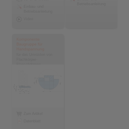
Betriebsanleitung
Einbau- und
Betriebsanleitung
Video
Komponente
Baugruppe für
Handspannung
für das Umrüsten von
Flachkörper-
Flanschdornen
Zum Artikel
Datenblatt