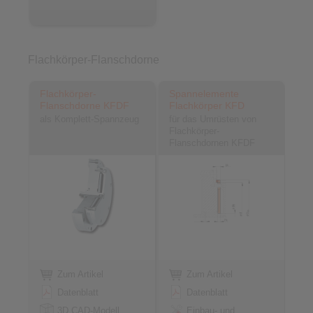
Flachkörper-Flanschdorne
Flachkörper-
Spannelemente
Flanschdorne KFDF
Flachkörper KFD
als Komplett-Spannzeug
für das Umrüsten von
Flachkörper-
Flanschdornen KFDF
Zum Artikel
Zum Artikel
Datenblatt
Datenblatt
3D CAD-Modell
Einbau- und