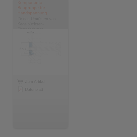
Komponente
Baugruppe für
Handspannung
für das Umrüsten von
Kegelbüchsen-
Flanschdornen
Zum Artikel
Datenblatt