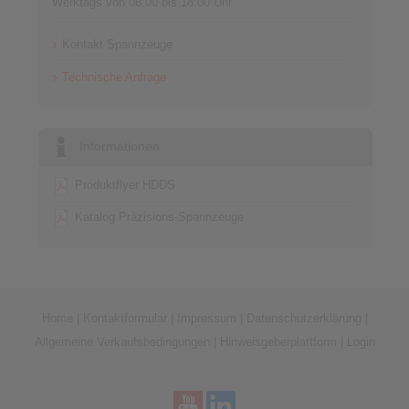
Werktags von 08:00 bis 18:00 Uhr
Kontakt Spannzeuge
Technische Anfrage
Informationen
Produktflyer HDDS
Katalog Präzisions-Spannzeuge
Home
|
Kontaktformular
|
Impressum
|
Datenschutzerklärung
|
Allgemeine Verkaufsbedingungen
|
Hinweisgeberplattform
|
Login