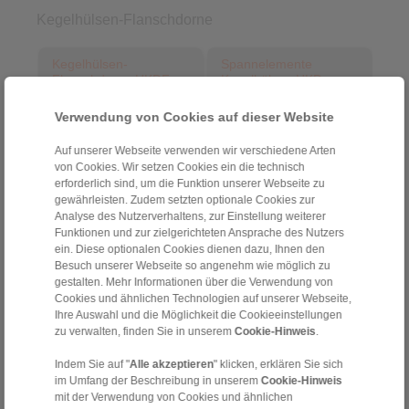
Kegelhülsen-Flanschdorne
Kegelhülsen-
Spannelemente
Flanschdorne HKDF
Kegelhülsen HKD
als Komplett-Spannzeug
für das Umrüsten von
Kegelhülsen-
Verwendung von Cookies auf dieser Website
Flanschdornen HKDF
Auf unserer Webseite verwenden wir verschiedene Arten
von Cookies. Wir setzen Cookies ein die technisch
erforderlich sind, um die Funktion unserer Webseite zu
gewährleisten. Zudem setzten optionale Cookies zur
Analyse des Nutzerverhaltens, zur Einstellung weiterer
Funktionen und zur zielgerichteten Ansprache des Nutzers
ein. Diese optionalen Cookies dienen dazu, Ihnen den
Besuch unserer Webseite so angenehm wie möglich zu
gestalten. Mehr Informationen über die Verwendung von
Cookies und ähnlichen Technologien auf unserer Webseite,
Zum Artikel
Zum Artikel
Ihre Auswahl und die Möglichkeit die Cookieeinstellungen
Datenblatt
Datenblatt
zu verwalten, finden Sie in unserem
Cookie-Hinweis
.
3D CAD-Modell
Einbau- und
Betriebsanleitung
Indem Sie auf "
Alle akzeptieren
" klicken, erklären Sie sich
Einbau- und
im Umfang der Beschreibung in unserem
Cookie-Hinweis
Betriebsanleitung
mit der Verwendung von Cookies und ähnlichen