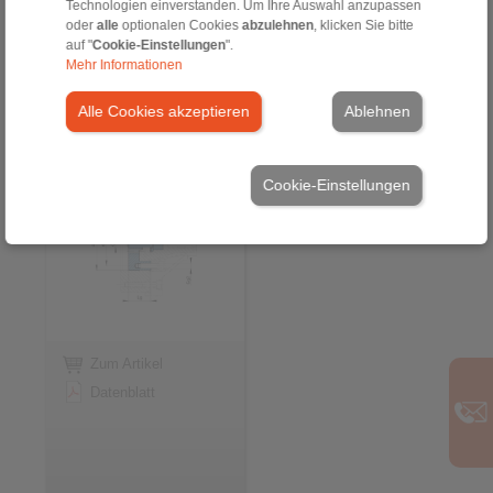
Video
Technologien einverstanden. Um Ihre Auswahl anzupassen
oder
alle
optionalen Cookies
abzulehnen
, klicken Sie bitte
auf "
Cookie-Einstellungen
".
Mehr Informationen
Komponente
Baugruppe für
Alle Cookies akzeptieren
Ablehnen
Handspannung
für das Umrüsten von
Kegelhülsen-
Flanschdornen
Cookie-Einstellungen
Zum Artikel
Datenblatt