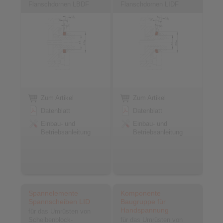
Flanschdornen LBDF
Flanschdornen LIDF
Zum Artikel
Zum Artikel
Datenblatt
Datenblatt
Einbau- und
Einbau- und
Betriebsanleitung
Betriebsanleitung
Spannelemente
Komponente
Spannscheiben LID
Baugruppe für
Handspannung
für das Umrüsten von
Scheibenblock-
für das Umrüsten von