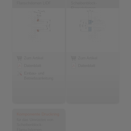
Flanschdornen LIDF
Scheibenblock-
Flanschdornen
Zum Artikel
Zum Artikel
Datenblatt
Datenblatt
Einbau- und
Betriebsanleitung
Komponente Druckring
für das Umrüsten von
Scheibenblock-
Flanschdornen