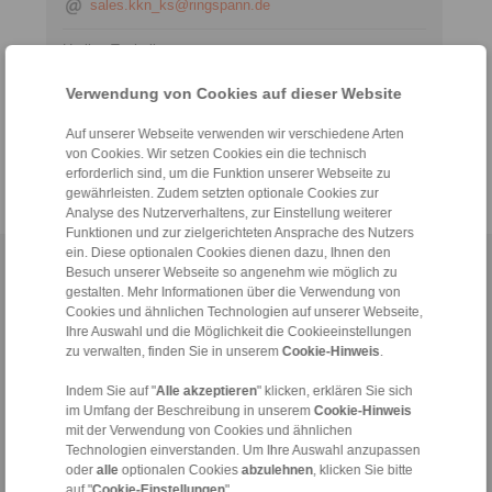
sales.kkn_ks@ringspann.de
Hotline Technik:
+49 6172 275-450
Verwendung von Cookies auf dieser Website
tech.workholding@ringspann.de
Auf unserer Webseite verwenden wir verschiedene Arten
Werktags von 08:00 bis 18:00 Uhr
von Cookies. Wir setzen Cookies ein die technisch
erforderlich sind, um die Funktion unserer Webseite zu
gewährleisten. Zudem setzten optionale Cookies zur
Analyse des Nutzerverhaltens, zur Einstellung weiterer
Funktionen und zur zielgerichteten Ansprache des Nutzers
ein. Diese optionalen Cookies dienen dazu, Ihnen den
Home
|
Kontaktformular
|
Impressum
|
Datenschutzerklärung
|
Besuch unserer Webseite so angenehm wie möglich zu
gestalten. Mehr Informationen über die Verwendung von
Allgemeine Verkaufsbedingungen
|
Hinweisgeberplattform
|
Login
Cookies und ähnlichen Technologien auf unserer Webseite,
Ihre Auswahl und die Möglichkeit die Cookieeinstellungen
zu verwalten, finden Sie in unserem
Cookie-Hinweis
.
Indem Sie auf "
Alle akzeptieren
" klicken, erklären Sie sich
im Umfang der Beschreibung in unserem
Cookie-Hinweis
mit der Verwendung von Cookies und ähnlichen
Produkte
Technologien einverstanden. Um Ihre Auswahl anzupassen
Übersicht
oder
alle
optionalen Cookies
abzulehnen
, klicken Sie bitte
auf "
Cookie-Einstellungen
".