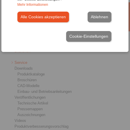
Freiläufe
Mehr Informationen
Bremsen
Welle-Nabe-Verbindungen
Alle Cookies akzeptieren
Ablehnen
Schwerlastkupplungen
Industriekupplungen
Präzisionskupplungen
Präzisions-Spannzeuge
Cookie-Einstellungen
RCS® Fernbetätigungen
Branchen
Service
Downloads
Produktkataloge
Broschüren
CAD-Modelle
Einbau- und Betriebsanleitungen
Veröffentlichungen
Technische Artikel
Pressemappen
Auszeichnungen
Videos
Produktverbesserungsvorschlag