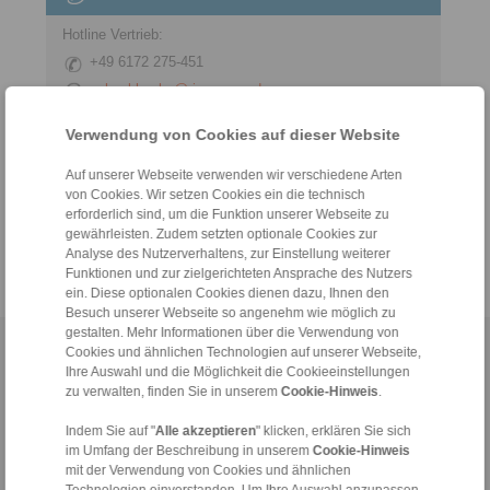
Hotline Vertrieb:
+49 6172 275-451
sales.kkn_ks@ringspann.de
Hotline Technik:
Verwendung von Cookies auf dieser Website
+49 6172 275-450
Auf unserer Webseite verwenden wir verschiedene Arten
tech.workholding@ringspann.de
von Cookies. Wir setzen Cookies ein die technisch
erforderlich sind, um die Funktion unserer Webseite zu
Werktags von 08:00 bis 18:00 Uhr
gewährleisten. Zudem setzten optionale Cookies zur
Analyse des Nutzerverhaltens, zur Einstellung weiterer
Funktionen und zur zielgerichteten Ansprache des Nutzers
ein. Diese optionalen Cookies dienen dazu, Ihnen den
Besuch unserer Webseite so angenehm wie möglich zu
gestalten. Mehr Informationen über die Verwendung von
Home
Cookies und ähnlichen Technologien auf unserer Webseite,
|
Kontaktformular
|
Impressum
|
Datenschutzerklärung
|
Ihre Auswahl und die Möglichkeit die Cookieeinstellungen
Allgemeine Verkaufsbedingungen
|
Hinweisgeberplattform
|
Login
zu verwalten, finden Sie in unserem
Cookie-Hinweis
.
Indem Sie auf "
Alle akzeptieren
" klicken, erklären Sie sich
im Umfang der Beschreibung in unserem
Cookie-Hinweis
mit der Verwendung von Cookies und ähnlichen