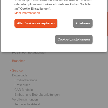
Technologien einverstanden. Um Ihre Auswahl anzupassen
oder
alle
optionalen Cookies
abzulehnen
, klicken Sie bitte
Produkte
auf "
Cookie-Einstellungen
".
Mehr Informationen
Übersicht
Freiläufe
Alle Cookies akzeptieren
Ablehnen
Bremsen
Welle-Nabe-Verbindungen
Schwerlastkupplungen
Industriekupplungen
Cookie-Einstellungen
Präzisionskupplungen
Präzisions-Spannzeuge
RCS® Fernbetätigungen
Branchen
Service
Downloads
Produktkataloge
Broschüren
CAD-Modelle
Einbau- und Betriebsanleitungen
Veröffentlichungen
Technische Artikel