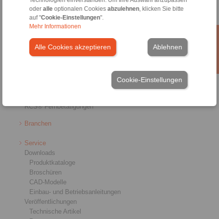
Technologien einverstanden. Um Ihre Auswahl anzupassen
oder
alle
optionalen Cookies
abzulehnen
, klicken Sie bitte
Produkte
auf "
Cookie-Einstellungen
".
Mehr Informationen
Übersicht
Freiläufe
Alle Cookies akzeptieren
Ablehnen
Bremsen
Welle-Nabe-Verbindungen
Schwerlastkupplungen
Industriekupplungen
Cookie-Einstellungen
Präzisionskupplungen
Präzisions-Spannzeuge
RCS® Fernbetätigungen
Branchen
Service
Downloads
Produktkataloge
Broschüren
CAD-Modelle
Einbau- und Betriebsanleitungen
Veröffentlichungen
Technische Artikel