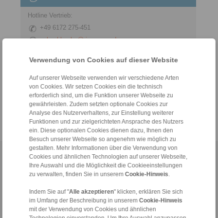
Hotline Vertrieb:
+49 6172 275-451
sales.kkn_ks@ringspann.de
Hotline Technik:
Verwendung von Cookies auf dieser Website
+49 6172 275-450
Auf unserer Webseite verwenden wir verschiedene Arten
tech.workholding@ringspann.de
von Cookies. Wir setzen Cookies ein die technisch
erforderlich sind, um die Funktion unserer Webseite zu
Werktags von 08:00 bis 18:00 Uhr
gewährleisten. Zudem setzten optionale Cookies zur
Analyse des Nutzerverhaltens, zur Einstellung weiterer
Funktionen und zur zielgerichteten Ansprache des Nutzers
ein. Diese optionalen Cookies dienen dazu, Ihnen den
Besuch unserer Webseite so angenehm wie möglich zu
gestalten. Mehr Informationen über die Verwendung von
Home
Cookies und ähnlichen Technologien auf unserer Webseite,
|
Kontaktformular
|
Impressum
|
Datenschutzerklärung
|
Ihre Auswahl und die Möglichkeit die Cookieeinstellungen
Allgemeine Verkaufsbedingungen
|
Hinweisgeberplattform
|
Login
zu verwalten, finden Sie in unserem
Cookie-Hinweis
.
Indem Sie auf "
Alle akzeptieren
" klicken, erklären Sie sich
im Umfang der Beschreibung in unserem
Cookie-Hinweis
mit der Verwendung von Cookies und ähnlichen