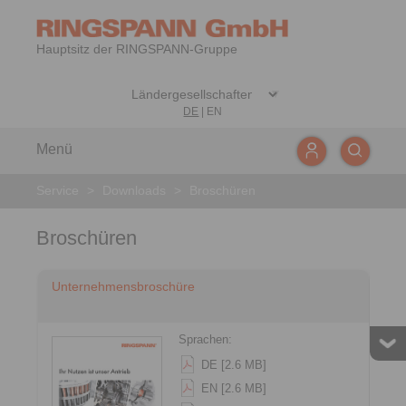
Hauptsitz der RINGSPANN-Gruppe
DE
|
EN
Menü
Service
>
Downloads
>
Broschüren
Broschüren
Unternehmensbroschüre
Sprachen:
DE [2.6 MB]
EN [2.6 MB]