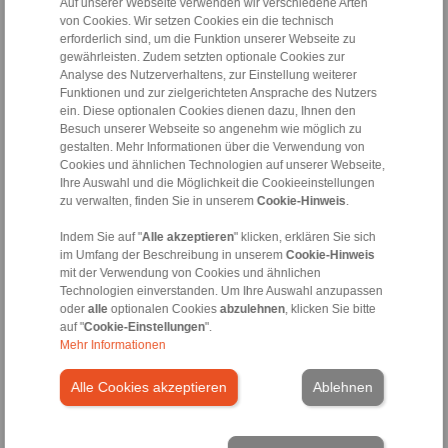
Auf unserer Webseite verwenden wir verschiedene Arten
FR [3 MB]
von Cookies. Wir setzen Cookies ein die technisch
ES [3.1 MB]
erforderlich sind, um die Funktion unserer Webseite zu
CN [3.1 MB]
gewährleisten. Zudem setzten optionale Cookies zur
Analyse des Nutzerverhaltens, zur Einstellung weiterer
KR [3.2 MB]
Funktionen und zur zielgerichteten Ansprache des Nutzers
RU [3.1 MB]
ein. Diese optionalen Cookies dienen dazu, Ihnen den
Besuch unserer Webseite so angenehm wie möglich zu
gestalten. Mehr Informationen über die Verwendung von
Cookies und ähnlichen Technologien auf unserer Webseite,
Ihre Auswahl und die Möglichkeit die Cookieeinstellungen
zu verwalten, finden Sie in unserem
Cookie-Hinweis
.
E-Bike-Antriebe
Indem Sie auf "
Alle akzeptieren
" klicken, erklären Sie sich
im Umfang der Beschreibung in unserem
Cookie-Hinweis
mit der Verwendung von Cookies und ähnlichen
Sprachen:
Technologien einverstanden. Um Ihre Auswahl anzupassen
oder
alle
optionalen Cookies
abzulehnen
, klicken Sie bitte
DE [7.1 MB]
auf "
Cookie-Einstellungen
".
EN [7.1 MB]
Mehr Informationen
FR [6.2 MB]
Alle Cookies akzeptieren
Ablehnen
ES [1 MB]