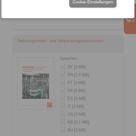
Cookie-Einstellungen
Nahrungsmittel- und Verpackungsmaschinen
Sprachen:
DE [3 MB]
EN [2.9 MB]
PT [3 MB]
FR [3 MB]
ES [3 MB]
IT [3 MB]
CN [3 MB]
KR [3.1 MB]
RU [3 MB]