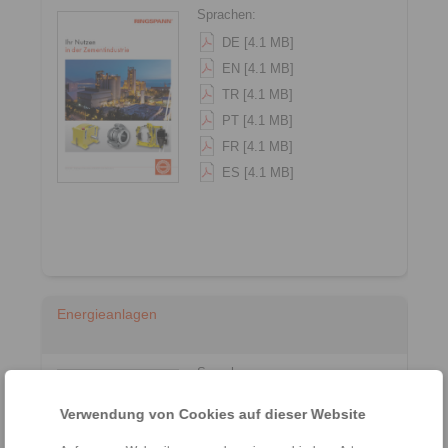
Sprachen:
DE [4.1 MB]
EN [4.1 MB]
TR [4.1 MB]
PT [4.1 MB]
FR [4.1 MB]
ES [4.1 MB]
Energieanlagen
Sprachen:
DE [3.1 MB]
Verwendung von Cookies auf dieser Website
EN [3 MB]