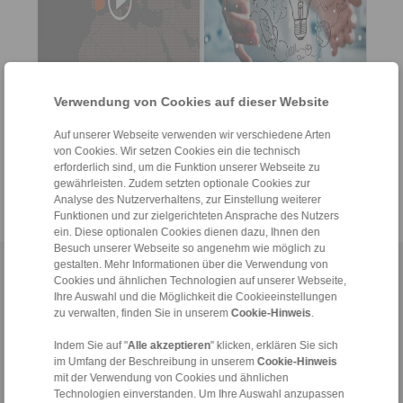
Unternehmensvideos,
Sie haben Kritik,
Produkt- und
Wünsche oder
Verwendung von Cookies auf dieser Website
Montagevideos
Anregungen zu unseren
Produkten und
Auf unserer Webseite verwenden wir verschiedene Arten
Prozessen?
von Cookies. Wir setzen Cookies ein die technisch
> mehr
> mehr
erforderlich sind, um die Funktion unserer Webseite zu
gewährleisten. Zudem setzten optionale Cookies zur
Analyse des Nutzerverhaltens, zur Einstellung weiterer
Funktionen und zur zielgerichteten Ansprache des Nutzers
ein. Diese optionalen Cookies dienen dazu, Ihnen den
Besuch unserer Webseite so angenehm wie möglich zu
gestalten. Mehr Informationen über die Verwendung von
Home
|
Kontaktformular
|
Impressum
|
Datenschutzerklärung
|
Cookies und ähnlichen Technologien auf unserer Webseite,
Allgemeine Verkaufsbedingungen
|
Hinweisgeberplattform
|
Login
Ihre Auswahl und die Möglichkeit die Cookieeinstellungen
zu verwalten, finden Sie in unserem
Cookie-Hinweis
.
Indem Sie auf "
Alle akzeptieren
" klicken, erklären Sie sich
im Umfang der Beschreibung in unserem
Cookie-Hinweis
mit der Verwendung von Cookies und ähnlichen
Technologien einverstanden. Um Ihre Auswahl anzupassen