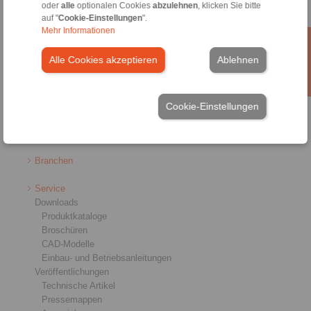
oder
alle
optionalen Cookies
abzulehnen
, klicken Sie bitte
Produkte
auf "
Cookie-Einstellungen
".
Übersicht
Mehr Informationen
Freiläufe
Bremsen
Alle Cookies akzeptieren
Ablehnen
Welle-Nabe-Verbindungen
Schwerlastkupplungen
Industriekupplungen
Cookie-Einstellungen
Präzisionskupplungen
Präzisions-Spannzeuge
RCS® Fernbetätigungen
Branchen
Service
Downloads
Produktkataloge
Broschüren
CAD-Modelle
Einbau- und Betriebsanleitungen
Veröffentlichungen
Technische Artikel
Pressemappen