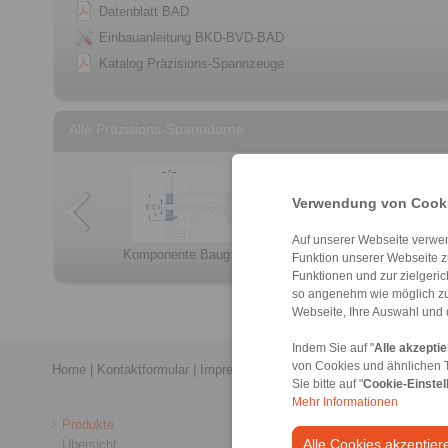
Datenblatt BAD
Einbauanleitung BKD-BVD-BAD
Katalog Präzisions-Spannzeuge
Alle Präzisions-Spanndorne
Verwendung von Cooki
Auf unserer Webseite verwen
HKDF
BKDI
Komponente Baug […]
Komponente Baug […]
BVD
LID
Spannelemente S […]
Funktion unserer Webseite z
Funktionen und zur zielgeri
so angenehm wie möglich zu
Webseite, Ihre Auswahl und 
Indem Sie auf "
Alle akzepti
von Cookies und ähnlichen 
Home
|
Kontaktformular
|
Impressum
|
Datenschutzerklärung
|
Allge
Sie bitte auf "
Cookie-Einstel
Mehr Informationen
Produkte
Alle Cookies akzeptier
Übersicht