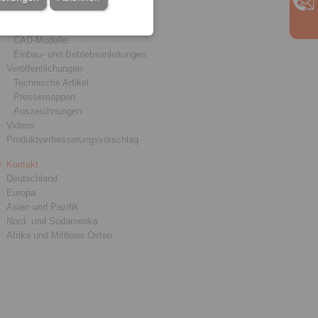
Produktkataloge
Broschüren
CAD-Modelle
Einbau- und Betriebsanleitungen
Veröffentlichungen
Technische Artikel
Pressemappen
Auszeichnungen
Videos
Produktverbesserungsvorschlag
Kontakt
Deutschland
Europa
Asien und Pazifik
Nord- und Südamerika
Afrika und Mittlerer Osten