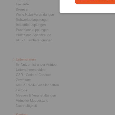
Freiläufe
Bremsen
Welle-Nabe-Verbindungen
Schwerlastkupplungen
Industriekupplungen
Präzisionskupplungen
Präzisions-Spannzeuge
RCS® Fernbetätigungen
Unternehmen
Ihr Nutzen ist unser Antrieb
Unternehmensvideo
CSR - Code of Conduct
Zertifikate
RINGSPANN-Gesellschaften
Historie
Messen & Veranstaltungen
Virtueller Messestand
Nachhaltigkeit
Karriere