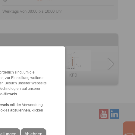
Werktags von 08:00 bis 18:00 Uhr
rderlich sind, um die
KFD
BKDF
KFDF
LBD
Spannelemente S […]
BKD
, zur Einstellung weiterer
 den Besuch unserer Webseite
Technologien auf unserer
e-Hinweis
.
nweis
mit der Verwendung
ookies
abzulehnen
, klicken
Service
tellungen
Ablehnen
Downloads