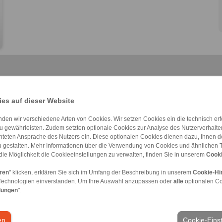
es auf dieser Website
den wir verschiedene Arten von Cookies. Wir setzen Cookies ein die technisch erfo
Komponente Baug […]
LBDF
Komponente Baug […]
BMD
HKD
Komponente Druc […]
u gewährleisten. Zudem setzten optionale Cookies zur Analyse des Nutzerverhaltens
chteten Ansprache des Nutzers ein. Diese optionalen Cookies dienen dazu, Ihnen
 gestalten. Mehr Informationen über die Verwendung von Cookies und ähnlichen 
die Möglichkeit die Cookieeinstellungen zu verwalten, finden Sie in unserem
Cooki
eren
" klicken, erklären Sie sich im Umfang der Beschreibung in unserem
Cookie-Hi
Technologien einverstanden. Um Ihre Auswahl anzupassen oder
alle
optionalen C
meine Verkaufsbedingungen
|
Hinweisgeberplattform
|
Login
lungen
".
Branchen
en
Cookie-Eins