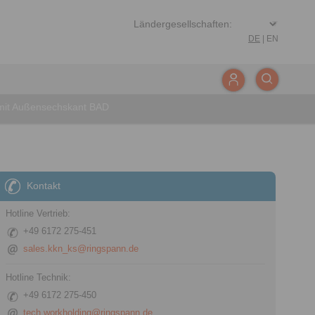
DE
|
EN
mit Außensechskant BAD
Kontakt
Hotline Vertrieb:
+49 6172 275-451
sales.kkn_ks@ringspann.de
Hotline Technik:
+49 6172 275-450
tech.workholding@ringspann.de