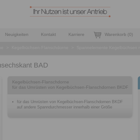
Neuigkeiten
Kontakt
Karriere
Warenkorb
(
0
)
ne
>
Kegelbüchsen-Flanschdorne
>
Spannelemente Kegelbüchsen 
nsechskant BAD
Kegelbüchsen-Flanschdorne
für das Umrüsten von Kegelbüchsen-Flanschdornen BKDF
für das Umrüsten von Kegelbüchsen-Flanschdornen BKDF
auf andere Spanndurchmesser innerhalb einer Größe