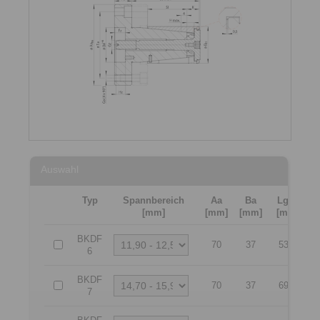
Auswahl
Typ
Spannbereich
Aa
Ba
Lges
[mm]
[mm]
[mm]
[mm]
[
BKDF
70
37
53,1
6
BKDF
70
37
69,6
7