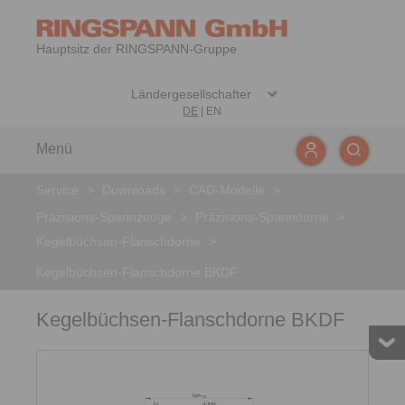
Hauptsitz der RINGSPANN-Gruppe
DE
|
EN
Menü
Service
>
Downloads
>
CAD-Modelle
>
Präzisions-Spannzeuge
>
Präzisions-Spanndorne
>
Kegelbüchsen-Flanschdorne
>
Kegelbüchsen-Flanschdorne BKDF
Kegelbüchsen-Flanschdorne BKDF