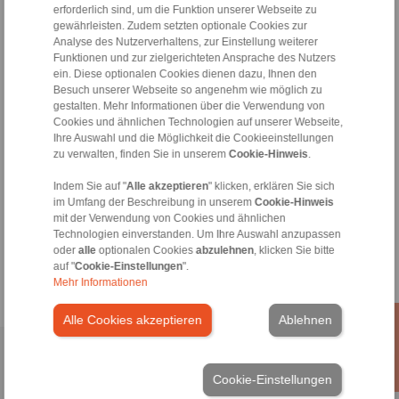
erforderlich sind, um die Funktion unserer Webseite zu
Alle
gewährleisten. Zudem setzten optionale Cookies zur
Analyse des Nutzerverhaltens, zur Einstellung weiterer
Funktionen und zur zielgerichteten Ansprache des Nutzers
Aus dem Einsatz der CAD-Modelle können keine Haftungs- od
ein. Diese optionalen Cookies dienen dazu, Ihnen den
Gewährleistungsansprüche hergeleitet werden.
Besuch unserer Webseite so angenehm wie möglich zu
Alle CAD-Modelle sind mit großer Sorgfalt erstellt, dienen abe
gestalten. Mehr Informationen über die Verwendung von
lediglich der Veranschaulichung.
Cookies und ähnlichen Technologien auf unserer Webseite,
Verbindlich sind ausschließlich von RINGSPANN freigegeben
Ihre Auswahl und die Möglichkeit die Cookieeinstellungen
Konstruktionszeichnungen.
zu verwalten, finden Sie in unserem
Cookie-Hinweis
.
Indem Sie auf "
Alle akzeptieren
" klicken, erklären Sie sich
Dateiformat:
im Umfang der Beschreibung in unserem
Cookie-Hinweis
mit der Verwendung von Cookies und ähnlichen
Technologien einverstanden. Um Ihre Auswahl anzupassen
oder
alle
optionalen Cookies
abzulehnen
, klicken Sie bitte
auf "
Cookie-Einstellungen
".
Mehr Informationen
Alle Cookies akzeptieren
Ablehnen
Home
|
Kontaktformular
|
Impressum
|
Datenschutzerklärung
|
Cookie-Einstellungen
Allgemeine Verkaufsbedingungen
|
Hinweisgeberplattform
|
Login