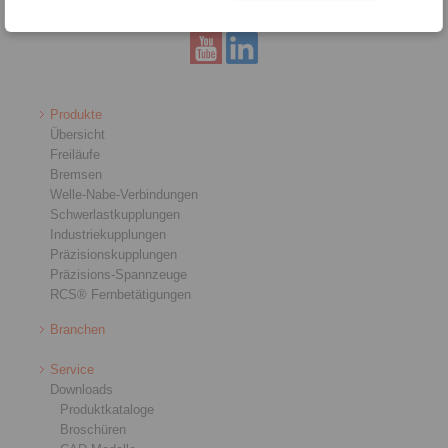
Produkte
Übersicht
Freiläufe
Bremsen
Welle-Nabe-Verbindungen
Schwerlastkupplungen
Industriekupplungen
Präzisionskupplungen
Präzisions-Spannzeuge
RCS® Fernbetätigungen
Branchen
Service
Downloads
Produktkataloge
Broschüren