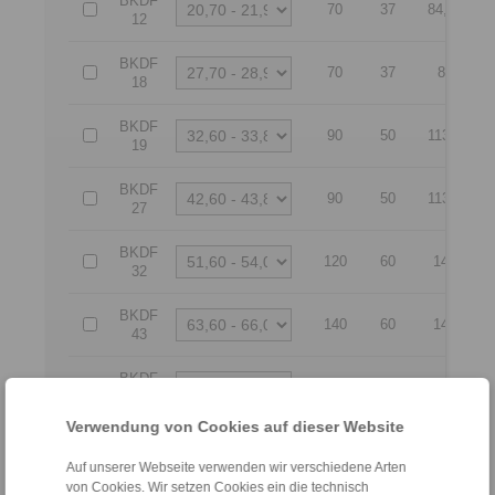
BKDF
70
37
84,65
12
BKDF
70
37
82
18
BKDF
90
50
113,5
19
BKDF
90
50
113,5
27
BKDF
120
60
149
32
BKDF
140
60
149
43
BKDF
140
60
179
44
Verwendung von Cookies auf dieser Website
BKDF
140
60
179,05
54
Auf unserer Webseite verwenden wir verschiedene Arten
von Cookies. Wir setzen Cookies ein die technisch