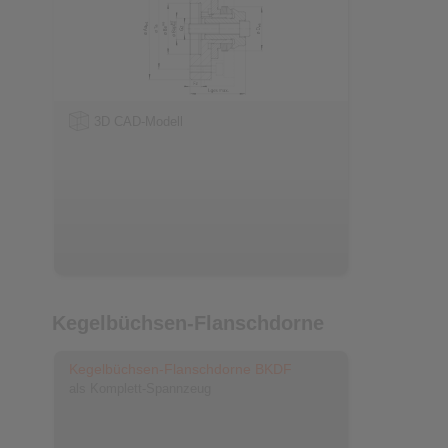
3D CAD-Modell
Kegelbüchsen-Flanschdorne
Kegelbüchsen-Flanschdorne BKDF
als Komplett-Spannzeug