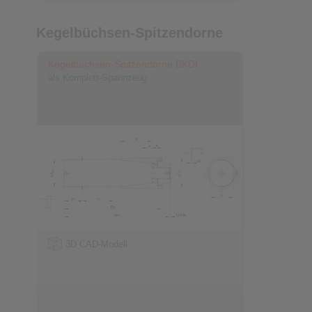
Kegelbüchsen-Spitzendorne
Kegelbüchsen-Spitzendorne BKDI
als Komplett-Spannzeug
3D CAD-Modell