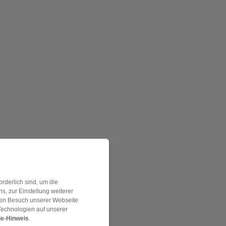
rderlich sind, um die
, zur Einstellung weiterer
 den Besuch unserer Webseite
Technologien auf unserer
e-Hinweis
.