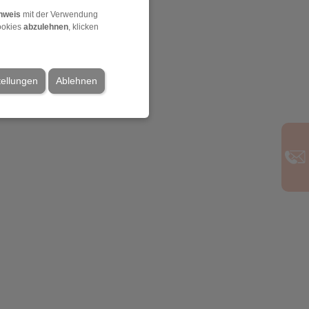
nweis
mit der Verwendung
ookies
abzulehnen
, klicken
tellungen
Ablehnen