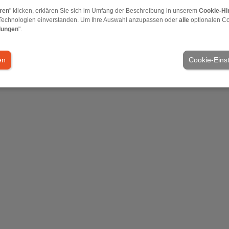
eren
" klicken, erklären Sie sich im Umfang der Beschreibung in unserem
Cookie-Hi
Technologien einverstanden. Um Ihre Auswahl anzupassen oder
alle
optionalen C
lungen
".
en
Cookie-Eins