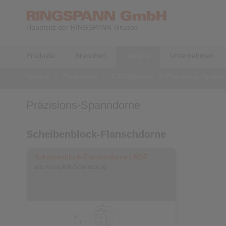
Hauptsitz der RINGSPANN-Gruppe
Produkte
Branchen
Service
Unternehmen
Service
>
Downloads
>
CAD-Modelle
>
Präzisions-Spann
Präzisions-Spanndorne
Scheibenblock-Flanschdorne
Scheibenblock-Flanschdorne LBDF
als Komplett-Spannzeug