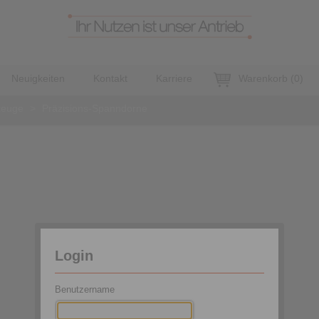
Neuigkeiten
Kontakt
Karriere
Warenkorb
(
0
)
zeuge
>
Präzisions-Spanndorne
Login
Benutzername