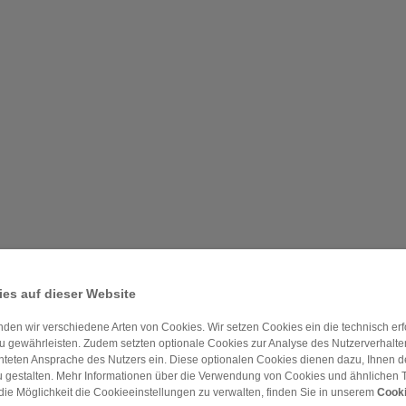
es auf dieser Website
den wir verschiedene Arten von Cookies. Wir setzen Cookies ein die technisch erfo
u gewährleisten. Zudem setzten optionale Cookies zur Analyse des Nutzerverhaltens
chteten Ansprache des Nutzers ein. Diese optionalen Cookies dienen dazu, Ihnen
 gestalten. Mehr Informationen über die Verwendung von Cookies und ähnlichen 
die Möglichkeit die Cookieeinstellungen zu verwalten, finden Sie in unserem
Cooki