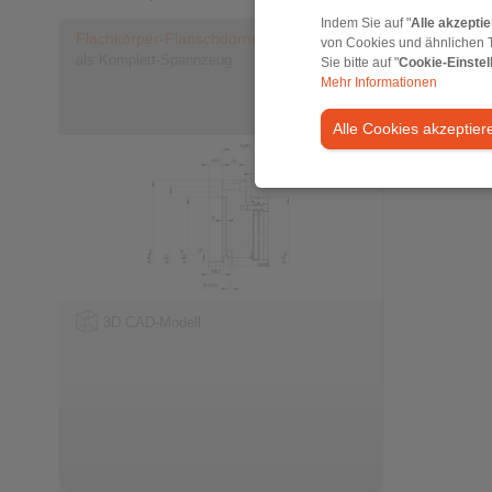
Indem Sie auf "
Alle akzepti
Flachkörper-Flanschdorne KFDF
von Cookies und ähnlichen 
als Komplett-Spannzeug
Sie bitte auf "
Cookie-Einstel
Mehr Informationen
Alle Cookies akzeptier
3D CAD-Modell