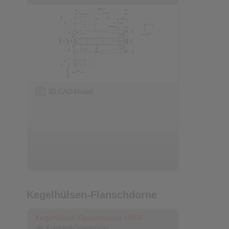
3D CAD-Modell
Kegelhülsen-Flanschdorne
Kegelhülsen-Flanschdorne HKDF
als Komplett-Spannzeug