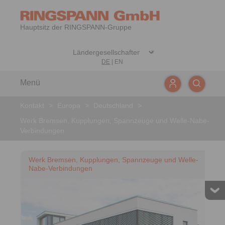
Hauptsitz der RINGSPANN-Gruppe
DE
|
EN
Menü
Kontakt
>
Europa
>
Deutschland
>
Werk Bremsen, Kupplungen, Spannzeuge und Welle-Nabe-
Verbindungen
Werk Bremsen, Kupplungen, Spannzeuge und Welle-
Nabe-Verbindungen