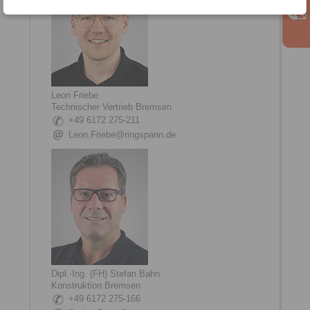
Leon Friebe
Technischer Vertrieb Bremsen
+49 6172 275-211
Leon.Friebe@ringspann.de
Dipl.-Ing. (FH) Stefan Bahn
Konstruktion Bremsen
+49 6172 275-166