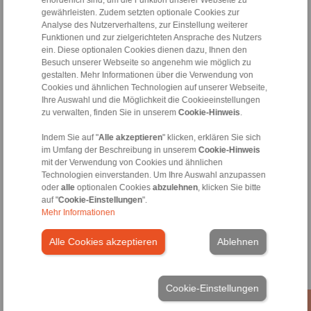
gewährleisten. Zudem setzten optionale Cookies zur
Analyse des Nutzerverhaltens, zur Einstellung weiterer
Funktionen und zur zielgerichteten Ansprache des Nutzers
Marija Aleksic
ein. Diese optionalen Cookies dienen dazu, Ihnen den
Vertrieb Bremsen
Besuch unserer Webseite so angenehm wie möglich zu
+49 6172 275-303
gestalten. Mehr Informationen über die Verwendung von
Cookies und ähnlichen Technologien auf unserer Webseite,
Marija.Aleksic@ringspann.de
Ihre Auswahl und die Möglichkeit die Cookieeinstellungen
zu verwalten, finden Sie in unserem
Cookie-Hinweis
.
Indem Sie auf "
Alle akzeptieren
" klicken, erklären Sie sich
im Umfang der Beschreibung in unserem
Cookie-Hinweis
mit der Verwendung von Cookies und ähnlichen
Technologien einverstanden. Um Ihre Auswahl anzupassen
oder
alle
optionalen Cookies
abzulehnen
, klicken Sie bitte
auf "
Cookie-Einstellungen
".
Mehr Informationen
Simone Giessen
Vertrieb Bremsen
Alle Cookies akzeptieren
Ablehnen
+49 6172 275-124
Simone.Giessen@ringspann.de
Cookie-Einstellungen