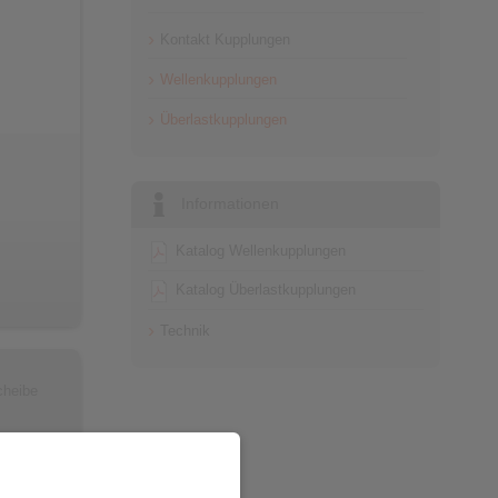
Kontakt Kupplungen
Wellenkupplungen
Überlastkupplungen
Informationen
Katalog Wellenkupplungen
Katalog Überlastkupplungen
Technik
cheibe