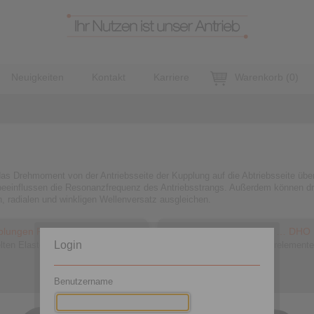
Neuigkeiten
Kontakt
Karriere
Warenkorb
(
0
)
s Drehmoment von der Antriebsseite der Kupplung auf die Abtriebsseite über
einflussen die Resonanzfrequenz des Antriebsstrangs. Außerdem können dr
 radialen und winkligen Wellenversatz ausgleichen.
pplungen REK … DGO
Klauenkupplungen REK … DHO
Login
lten Elastomerelementen
mit gekapselten Elastomerelemente
zweiteiliger Nabe
Benutzername