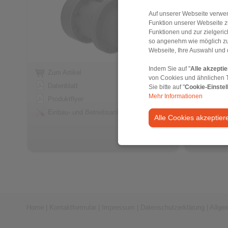
Auf unserer Webseite verwen
Funktion unserer Webseite z
Funktionen und zur zielgeri
so angenehm wie möglich zu
Webseite, Ihre Auswahl und 
Indem Sie auf "
Alle akzepti
Zum Artikel
Zum Art
von Cookies und ähnlichen 
Datenblatt
Datenbl
Sie bitte auf "
Cookie-Einstel
Mehr Informationen
Produktflyer
Produkt
Einbau- und Betriebsanleitung
Einbau-
Alle Cookies akzeptier
Home
|
Kontaktformular
|
Impressum
|
Datenschutzerklärung
|
Allge