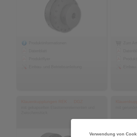
Produktinformationen
Zum Art
Datenblatt
Datenbl
Produktflyer
Produkt
Einbau- und Betriebsanleitung
Einbau-
Klauenkupplungen REK … DGZ
Klauenku
mit gekapselten Elastomerelementen und
mit gerunde
Zwischenstück
Verwendung von Cooki