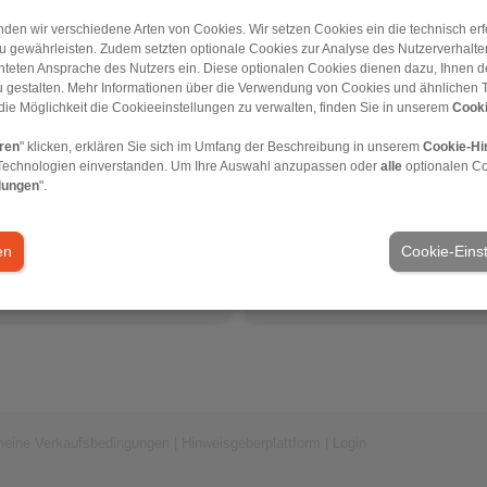
den wir verschiedene Arten von Cookies. Wir setzen Cookies ein die technisch erfo
u gewährleisten. Zudem setzten optionale Cookies zur Analyse des Nutzerverhaltens
chteten Ansprache des Nutzers ein. Diese optionalen Cookies dienen dazu, Ihnen
 gestalten. Mehr Informationen über die Verwendung von Cookies und ähnlichen 
die Möglichkeit die Cookieeinstellungen zu verwalten, finden Sie in unserem
Cooki
eren
" klicken, erklären Sie sich im Umfang der Beschreibung in unserem
Cookie-Hi
ikel
Zum Artikel
Technologien einverstanden. Um Ihre Auswahl anzupassen oder
alle
optionalen C
att
Datenblatt
lungen
".
flyer
Einbau- und Betriebsanleitung
 und Betriebsanleitung
en
Cookie-Eins
meine Verkaufsbedingungen
|
Hinweisgeberplattform
|
Login