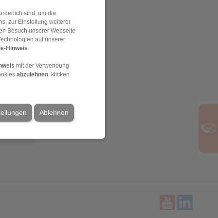
rderlich sind, um die
, zur Einstellung weiterer
 den Besuch unserer Webseite
Technologien auf unserer
e-Hinweis
.
nweis
mit der Verwendung
ookies
abzulehnen
, klicken
tellungen
Ablehnen