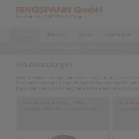
Hauptsitz der RINGSPANN-Gruppe
Produkte
Branchen
Service
Unternehmen
Produkte
>
Industriekupplungen
>
Klauenkupplungen
Klauenkupplungen
Diese Kupplungen verfügen über ein elastisches Element, welches da
Zwischenelemente aus Kunststoff dämpfen Drehmomentstöße und be
Kupplungen über die Verformung der Zwischenelemente auch axialen,
Klauenkupplungen REK … DQO
Klauenku
mit radial montierbaren Elastomer-Quadern
mit gekapse