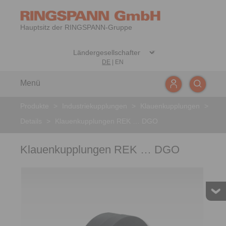
Hauptsitz der RINGSPANN-Gruppe
DE
|
EN
Menü
Produkte
>
Industriekupplungen
>
Klauenkupplungen
>
Details
>
Klauenkupplungen REK … DGO
Klauenkupplungen REK … DGO