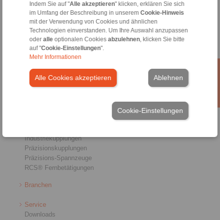
Indem Sie auf "
Alle akzeptieren
" klicken, erklären Sie sich
Allgemeine Verkaufsbedingungen
|
Hinweisgeberplattform
|
Login
im Umfang der Beschreibung in unserem
Cookie-Hinweis
mit der Verwendung von Cookies und ähnlichen
Technologien einverstanden. Um Ihre Auswahl anzupassen
oder
alle
optionalen Cookies
abzulehnen
, klicken Sie bitte
auf "
Cookie-Einstellungen
".
Mehr Informationen
Alle Cookies akzeptieren
Ablehnen
Produkte
Übersicht
Freiläufe
Bremsen
Cookie-Einstellungen
Welle-Nabe-Verbindungen
Schwerlastkupplungen
Industriekupplungen
Präzisionskupplungen
Präzisions-Spannzeuge
RCS® Fernbetätigungen
Branchen
Service
Downloads