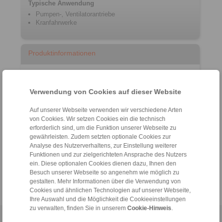
Typische Anwendung
Pumpen-, Ventilatorantriebe
Kranfahrwerke
Produktinformationen
Datenblatt REK … DGO
Produkt Flyer Klauenkupplungen
Verwendung von Cookies auf dieser Website
Einbau- und Betriebsanleitung REK …
Auf unserer Webseite verwenden wir verschiedene Arten
DGO/DHO/DGZ
von Cookies. Wir setzen Cookies ein die technisch
Katalog Wellenkupplungen
erforderlich sind, um die Funktion unserer Webseite zu
gewährleisten. Zudem setzten optionale Cookies zur
Analyse des Nutzerverhaltens, zur Einstellung weiterer
Konfigurator
Funktionen und zur zielgerichteten Ansprache des Nutzers
ein. Diese optionalen Cookies dienen dazu, Ihnen den
Besuch unserer Webseite so angenehm wie möglich zu
gestalten. Mehr Informationen über die Verwendung von
Cookies und ähnlichen Technologien auf unserer Webseite,
Ihre Auswahl und die Möglichkeit die Cookieeinstellungen
zu verwalten, finden Sie in unserem
Cookie-Hinweis
.
Home
|
Kontaktformular
|
Impressum
|
Datenschutzerklärung
|