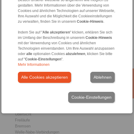
Besuch unserer Webseite so angenehm wie möglich zu
gestalten. Mehr Informationen über die Verwendung von
+49 6172 275-430
Cookies und ähnlichen Technologien auf unserer Webseite,
tech.bnk@ringspann.de
Ihre Auswahl und die Möglichkeit die Cookieeinstellungen
zu verwalten, finden Sie in unserem
Cookie-Hinweis
.
Werktags von 08:00 bis 18:00 Uhr
Indem Sie auf "
Alle akzeptieren
" klicken, erklären Sie sich
im Umfang der Beschreibung in unserem
Cookie-Hinweis
mit der Verwendung von Cookies und ähnlichen
Technologien einverstanden. Um Ihre Auswahl anzupassen
oder
alle
optionalen Cookies
abzulehnen
, klicken Sie bitte
Home
auf "
|
Cookie-Einstellungen
Kontaktformular
|
Impressum
".
|
Datenschutzerklärung
|
Mehr Informationen
Allgemeine Verkaufsbedingungen
|
Hinweisgeberplattform
|
Login
Alle Cookies akzeptieren
Ablehnen
Cookie-Einstellungen
Produkte
Übersicht
Freiläufe
Bremsen
Welle-Nabe-Verbindungen