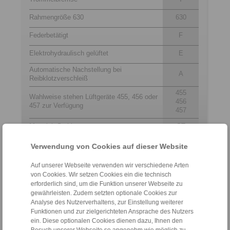
Rahmengröße 630
630
Federbetätigt
F
Elektrohydraulisch gelüftet
E
Automatische Nachstellung bei
A
Reibklotzverschleiß
455
Wahlweise stehen Lüftgeräte 455, 456 oder
456
457 zur Verfügung
457
Material: Stahl
ST
Verwendung von Cookies auf dieser Website
Kontakt
Auf unserer Webseite verwenden wir verschiedene Arten
von Cookies. Wir setzen Cookies ein die technisch
Hotline Vertrieb:
erforderlich sind, um die Funktion unserer Webseite zu
gewährleisten. Zudem setzten optionale Cookies zur
+49 6172 275-431
Analyse des Nutzerverhaltens, zur Einstellung weiterer
sales.kb@ringspann.de
Funktionen und zur zielgerichteten Ansprache des Nutzers
ein. Diese optionalen Cookies dienen dazu, Ihnen den
Hotline Technik: