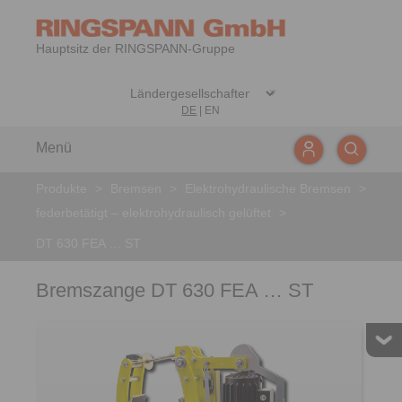
Hauptsitz der RINGSPANN-Gruppe
DE
|
EN
Menü
Produkte
>
Bremsen
>
Elektrohydraulische Bremsen
>
federbetätigt – elektrohydraulisch gelüftet
>
DT 630 FEA … ST
Bremszange DT 630 FEA … ST