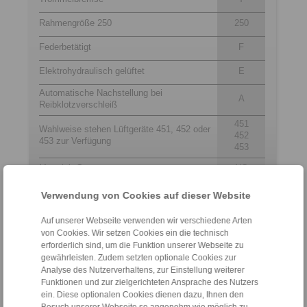
Rahmengröße 250
250
Federbetätigt
F
Elektrohydraulisch gelüftet
E
Automatische Nachstellung bei
A
Reibklotzverschleiß
451
Wahlweise stehen Lüftgeräte 451, 452 oder
452
453 zur Verfügung
453
Material: Guss
NC
Verwendung von Cookies auf dieser Website
Kontakt
Auf unserer Webseite verwenden wir verschiedene Arten
von Cookies. Wir setzen Cookies ein die technisch
Hotline Vertrieb:
erforderlich sind, um die Funktion unserer Webseite zu
gewährleisten. Zudem setzten optionale Cookies zur
+49 6172 275-431
Analyse des Nutzerverhaltens, zur Einstellung weiterer
sales.kb@ringspann.de
Funktionen und zur zielgerichteten Ansprache des Nutzers
ein. Diese optionalen Cookies dienen dazu, Ihnen den
Hotline Technik: