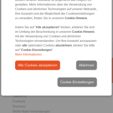
Besuch unserer Webseite so angenehm wie möglich zu
gestalten. Mehr Informationen über die Verwendung von
+49 6172 275-430
Cookies und ähnlichen Technologien auf unserer Webseite,
tech.bnk@ringspann.de
Ihre Auswahl und die Möglichkeit die Cookieeinstellungen
zu verwalten, finden Sie in unserem
Cookie-Hinweis
.
Werktags von 08:00 bis 18:00 Uhr
Indem Sie auf "
Alle akzeptieren
" klicken, erklären Sie sich
im Umfang der Beschreibung in unserem
Cookie-Hinweis
mit der Verwendung von Cookies und ähnlichen
Technologien einverstanden. Um Ihre Auswahl anzupassen
oder
alle
optionalen Cookies
abzulehnen
, klicken Sie bitte
Home
auf "
|
Cookie-Einstellungen
Kontaktformular
|
Impressum
".
|
Datenschutzerklärung
|
Mehr Informationen
Allgemeine Verkaufsbedingungen
|
Hinweisgeberplattform
|
Login
Alle Cookies akzeptieren
Ablehnen
Cookie-Einstellungen
Produkte
Übersicht
Freiläufe
Bremsen
Welle-Nabe-Verbindungen