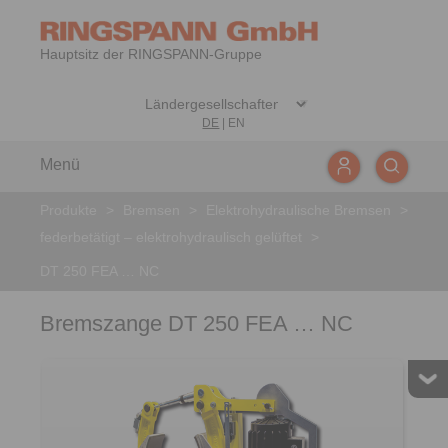
Hauptsitz der RINGSPANN-Gruppe
DE
|
EN
Menü
Produkte
>
Bremsen
>
Elektrohydraulische Bremsen
>
federbetätigt – elektrohydraulisch gelüftet
>
DT 250 FEA … NC
Bremszange DT 250 FEA … NC