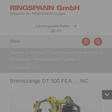
Hauptsitz der RINGSPANN-Gruppe
DE
|
EN
Menü
Produkte
>
Bremsen
>
Elektrohydraulische Bremsen
>
federbetätigt – elektrohydraulisch gelüftet
>
DT 500 FEA … NC
Bremszange DT 500 FEA … NC