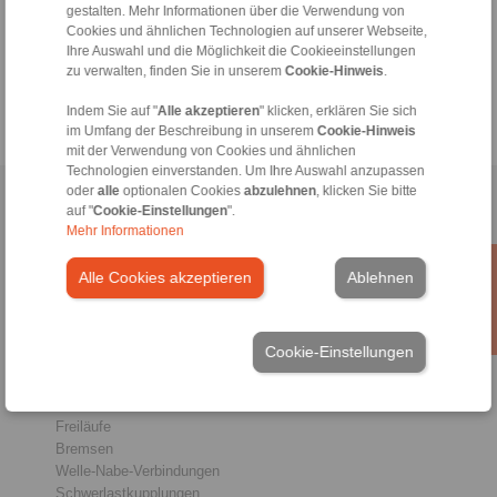
+49 6172 275-430
gestalten. Mehr Informationen über die Verwendung von
Cookies und ähnlichen Technologien auf unserer Webseite,
tech.bnk@ringspann.de
Ihre Auswahl und die Möglichkeit die Cookieeinstellungen
zu verwalten, finden Sie in unserem
Cookie-Hinweis
.
Werktags von 08:00 bis 18:00 Uhr
Indem Sie auf "
Alle akzeptieren
" klicken, erklären Sie sich
im Umfang der Beschreibung in unserem
Cookie-Hinweis
mit der Verwendung von Cookies und ähnlichen
Technologien einverstanden. Um Ihre Auswahl anzupassen
oder
alle
optionalen Cookies
abzulehnen
, klicken Sie bitte
Home
|
Kontaktformular
|
Impressum
|
Datenschutzerklärung
|
auf "
Cookie-Einstellungen
".
Allgemeine Verkaufsbedingungen
|
Hinweisgeberplattform
|
Login
Mehr Informationen
Alle Cookies akzeptieren
Ablehnen
Cookie-Einstellungen
Produkte
Übersicht
Freiläufe
Bremsen
Welle-Nabe-Verbindungen
Schwerlastkupplungen