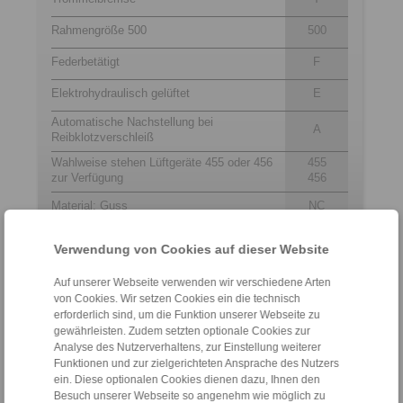
Rahmengröße 500
500
Federbetätigt
F
Elektrohydraulisch gelüftet
E
Automatische Nachstellung bei
A
Reibklotzverschleiß
Wahlweise stehen Lüftgeräte 455 oder 456
455
zur Verfügung
456
Material: Guss
NC
Verwendung von Cookies auf dieser Website
Kontakt
Auf unserer Webseite verwenden wir verschiedene Arten
von Cookies. Wir setzen Cookies ein die technisch
Hotline Vertrieb:
erforderlich sind, um die Funktion unserer Webseite zu
+49 6172 275-431
gewährleisten. Zudem setzten optionale Cookies zur
Analyse des Nutzerverhaltens, zur Einstellung weiterer
sales.kb@ringspann.de
Funktionen und zur zielgerichteten Ansprache des Nutzers
ein. Diese optionalen Cookies dienen dazu, Ihnen den
Hotline Technik:
Besuch unserer Webseite so angenehm wie möglich zu