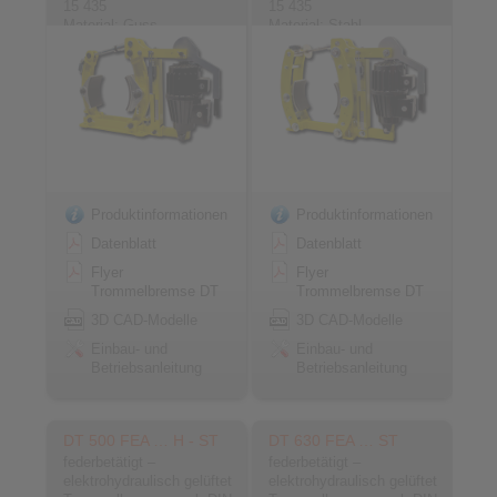
15 435
15 435
Material: Guss
Material: Stahl
Produktinformationen
Produktinformationen
Datenblatt
Datenblatt
Flyer
Flyer
Trommelbremse DT
Trommelbremse DT
3D CAD-Modelle
3D CAD-Modelle
Einbau- und
Einbau- und
Betriebsanleitung
Betriebsanleitung
DT 500 FEA … H - ST
DT 630 FEA … ST
federbetätigt –
federbetätigt –
elektrohydraulisch gelüftet
elektrohydraulisch gelüftet