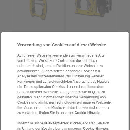
Produktinformationen
Produktinformationen
Datenblatt
Datenblatt
Verwendung von Cookies auf dieser Website
Flyer
Flyer
Auf unserer Webseite verwenden wir verschiedene Arten
Trommelbremse DT
Trommelbremse DT
von Cookies. Wir setzen Cookies ein die technisch
Einbau- und
3D CAD-Modelle
erforderlich sind, um die Funktion unserer Webseite zu
Betriebsanleitung
Einbau- und
gewährleisten. Zudem setzten optionale Cookies zur
Betriebsanleitung
Analyse des Nutzerverhaltens, zur Einstellung weiterer
Funktionen und zur zielgerichteten Ansprache des Nutzers
ein. Diese optionalen Cookies dienen dazu, Ihnen den
Besuch unserer Webseite so angenehm wie möglich zu
DT 315 FEA … NC
DT 315 FEA … ST
gestalten. Mehr Informationen über die Verwendung von
federbetätigt –
federbetätigt –
Cookies und ähnlichen Technologien auf unserer Webseite,
elektrohydraulisch gelüftet
elektrohydraulisch gelüftet
Ihre Auswahl und die Möglichkeit die Cookieeinstellungen
Trommelbremse nach DIN
Trommelbremse nach DIN
zu verwalten, finden Sie in unserem
Cookie-Hinweis
.
15 435
15 435
Material: Guss
Material: Stahl
Indem Sie auf "
Alle akzeptieren
" klicken, erklären Sie sich
im Umfang der Beschreibung in unserem
Cookie-Hinweis