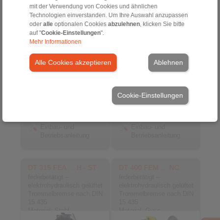
mit der Verwendung von Cookies und ähnlichen
Technologien einverstanden. Um Ihre Auswahl anzupassen
oder
alle
optionalen Cookies
abzulehnen
, klicken Sie bitte
auf "
Cookie-Einstellungen
".
Mehr Informationen
Alle Cookies akzeptieren
Ablehnen
Produktinformationen
Produktinformationen
Datenblatt
Datenblatt
Flyer
Flyer
Cookie-Einstellungen
Trommelbremse DT
Trommelbremse DT
3D CAD-Modelle
3D CAD-Modelle
Einbau- und
Einbau- und
Betriebsanleitung
Betriebsanleitung
DT 315 FEA … H - ST
DT 400 FEM … NC
federbetätigt –
federbetätigt –
elektrohydraulisch gelüftet
elektrohydraulisch gelüftet
Trommelbremse nach DIN
Trommelbremse nach DIN
15 435
15 435
Material: Stahl
Material: Guss