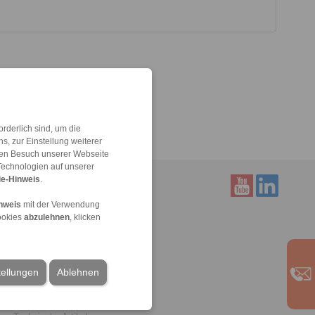
rderlich sind, um die
, zur Einstellung weiterer
 den Besuch unserer Webseite
Technologien auf unserer
e-Hinweis
.
nweis
mit der Verwendung
ookies
abzulehnen
, klicken
Service
Downloads
Produktkataloge
Broschüren
tellungen
Ablehnen
CAD-Modelle
Einbau- und Betriebsanleitungen
Veröffentlichungen