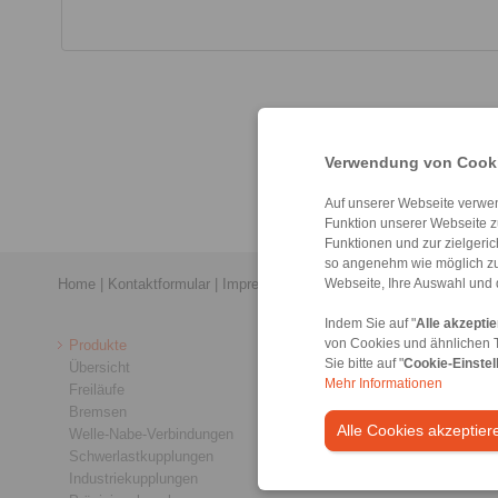
Verwendung von Cooki
Auf unserer Webseite verwen
Funktion unserer Webseite z
Funktionen und zur zielgeri
so angenehm wie möglich zu
Home
|
Kontaktformular
|
Impressum
|
Datenschutzerklärung
|
Allge
Webseite, Ihre Auswahl und 
Indem Sie auf "
Alle akzepti
von Cookies und ähnlichen 
Produkte
Sie bitte auf "
Cookie-Einstel
Übersicht
Mehr Informationen
Freiläufe
Bremsen
Alle Cookies akzeptier
Welle-Nabe-Verbindungen
Schwerlastkupplungen
Industriekupplungen