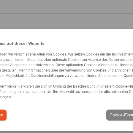
es auf dieser Website
den wir verschiedene Arten von Cookies. Wir setzen Cookies ein die technisch erfo
u gewährleisten. Zudem setzten optionale Cookies zur Analyse des Nutzerverhaltens
chteten Ansprache des Nutzers ein. Diese optionalen Cookies dienen dazu, Ihnen
 gestalten. Mehr Informationen über die Verwendung von Cookies und ähnlichen 
meine Verkaufsbedingungen
|
Hinweisgeberplattform
|
Login
die Möglichkeit die Cookieeinstellungen zu verwalten, finden Sie in unserem
Cooki
eren
" klicken, erklären Sie sich im Umfang der Beschreibung in unserem
Cookie-Hi
Technologien einverstanden. Um Ihre Auswahl anzupassen oder
alle
optionalen C
Branchen
lungen
".
en
Cookie-Eins