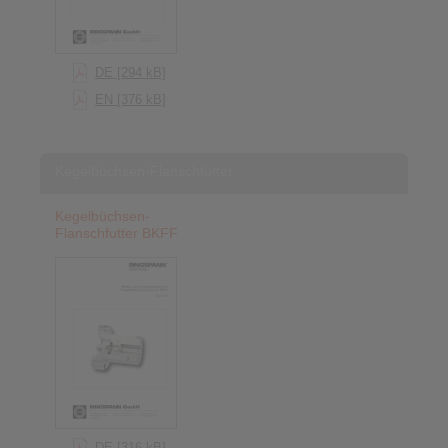
DE [294 kB]
EN [376 kB]
Kegelbüchsen-Flanschfutter
Kegelbüchsen-
Flanschfutter BKFF
DE [316 kB]