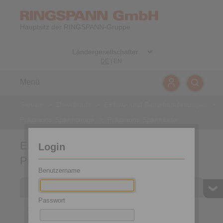
Hauptsitz der RINGSPANN-Gruppe
DE
|
EN
Menü
Service
>
Downloads
>
Einbau- und Betriebsanleitungen
>
Präzisions-Spannzeuge
>
Präzisions-Spannfutter
Einbau- und Betriebsanleitungen für
Login
Präzisions-Spannfutter
Benutzername
Scheibenblock-Flanschfutter
Passwort
Scheibenblock-
Flanschfutter LAFF