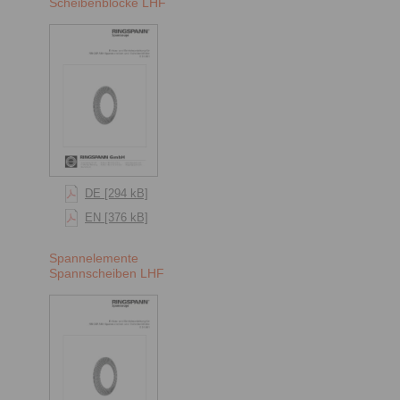
Scheibenblöcke LHF
DE [294 kB]
EN [376 kB]
Spannelemente
Spannscheiben LHF