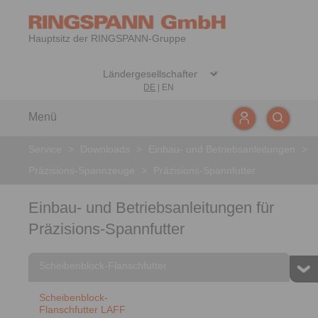
Hauptsitz der RINGSPANN-Gruppe
DE
|
EN
Menü
Service
>
Downloads
>
Einbau- und Betriebsanleitungen
>
Präzisions-Spannzeuge
>
Präzisions-Spannfutter
Einbau- und Betriebsanleitungen für
Präzisions-Spannfutter
Scheibenblock-Flanschfutter
Scheibenblock-
Flanschfutter LAFF