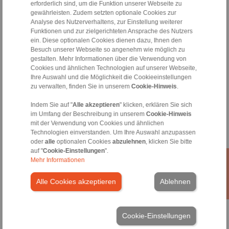
erforderlich sind, um die Funktion unserer Webseite zu
gewährleisten. Zudem setzten optionale Cookies zur
Analyse des Nutzerverhaltens, zur Einstellung weiterer
Funktionen und zur zielgerichteten Ansprache des Nutzers
ein. Diese optionalen Cookies dienen dazu, Ihnen den
Besuch unserer Webseite so angenehm wie möglich zu
Produkte
gestalten. Mehr Informationen über die Verwendung von
Übersicht
Cookies und ähnlichen Technologien auf unserer Webseite,
Freiläufe
Ihre Auswahl und die Möglichkeit die Cookieeinstellungen
Bremsen
zu verwalten, finden Sie in unserem
Cookie-Hinweis
.
Welle-Nabe-Verbindungen
Indem Sie auf "
Alle akzeptieren
" klicken, erklären Sie sich
Schwerlastkupplungen
im Umfang der Beschreibung in unserem
Cookie-Hinweis
Industriekupplungen
mit der Verwendung von Cookies und ähnlichen
Präzisionskupplungen
Technologien einverstanden. Um Ihre Auswahl anzupassen
Präzisions-Spannzeuge
oder
alle
optionalen Cookies
abzulehnen
, klicken Sie bitte
RCS® Fernbetätigungen
auf "
Cookie-Einstellungen
".
Mehr Informationen
Branchen
Alle Cookies akzeptieren
Ablehnen
Service
Downloads
Produktkataloge
Cookie-Einstellungen
Broschüren
CAD-Modelle