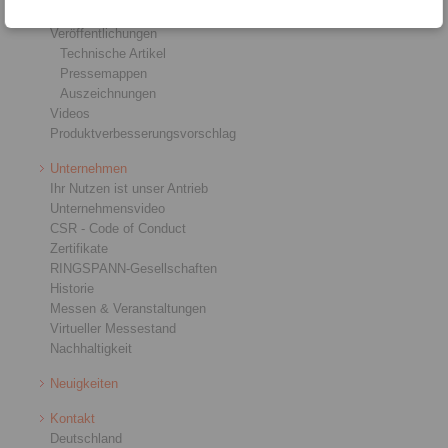
Einbau- und Betriebsanleitungen
Veröffentlichungen
Technische Artikel
Pressemappen
Auszeichnungen
Videos
Produktverbesserungsvorschlag
Unternehmen
Ihr Nutzen ist unser Antrieb
Unternehmensvideo
CSR - Code of Conduct
Zertifikate
RINGSPANN-Gesellschaften
Historie
Messen & Veranstaltungen
Virtueller Messestand
Nachhaltigkeit
Neuigkeiten
Kontakt
Deutschland