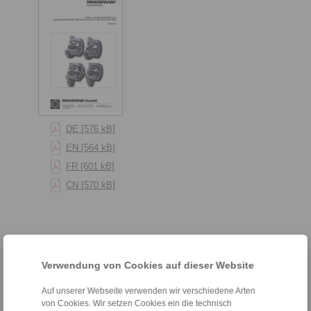
DE [576 kB]
EN [564 kB]
FR [601 kB]
CN [570 kB]
Verwendung von Cookies auf dieser Website
Home
|
Kontaktformular
|
Impressum
|
Datenschutzerklärung
|
Allgemeine Verkaufsbedingungen
|
Hinweisgeberplattform
|
Login
Auf unserer Webseite verwenden wir verschiedene Arten
von Cookies. Wir setzen Cookies ein die technisch