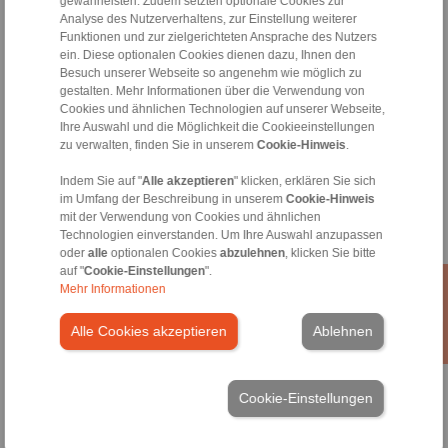
gewährleisten. Zudem setzten optionale Cookies zur
Analyse des Nutzerverhaltens, zur Einstellung weiterer
Funktionen und zur zielgerichteten Ansprache des Nutzers
ein. Diese optionalen Cookies dienen dazu, Ihnen den
Produkte
Besuch unserer Webseite so angenehm wie möglich zu
Übersicht
gestalten. Mehr Informationen über die Verwendung von
Freiläufe
Cookies und ähnlichen Technologien auf unserer Webseite,
Bremsen
Ihre Auswahl und die Möglichkeit die Cookieeinstellungen
Welle-Nabe-Verbindungen
zu verwalten, finden Sie in unserem
Cookie-Hinweis
.
Schwerlastkupplungen
Industriekupplungen
Indem Sie auf "
Alle akzeptieren
" klicken, erklären Sie sich
Präzisionskupplungen
im Umfang der Beschreibung in unserem
Cookie-Hinweis
mit der Verwendung von Cookies und ähnlichen
Präzisions-Spannzeuge
Technologien einverstanden. Um Ihre Auswahl anzupassen
RCS® Fernbetätigungen
oder
alle
optionalen Cookies
abzulehnen
, klicken Sie bitte
auf "
Cookie-Einstellungen
".
Branchen
Mehr Informationen
Service
Alle Cookies akzeptieren
Ablehnen
Downloads
Produktkataloge
Broschüren
CAD-Modelle
Cookie-Einstellungen
Einbau- und Betriebsanleitungen
Veröffentlichungen