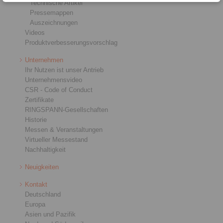
Technische Artikel
Pressemappen
Auszeichnungen
Videos
Produktverbesserungsvorschlag
Unternehmen
Ihr Nutzen ist unser Antrieb
Unternehmensvideo
CSR - Code of Conduct
Zertifikate
RINGSPANN-Gesellschaften
Historie
Messen & Veranstaltungen
Virtueller Messestand
Nachhaltigkeit
Neuigkeiten
Kontakt
Deutschland
Europa
Asien und Pazifik