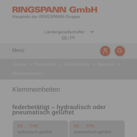
Hauptsitz der RINGSPANN-Gruppe
DE
|
EN
Menü
Service
>
Downloads
>
CAD-Modelle
>
Bremsen
>
Klemmeinheiten
Klemmeinheiten
federbetätigt – hydraulisch oder
pneumatisch gelüftet
KE … FHK
KE … FPK
hydraulisch gelüftet
pneumatisch gelüftet