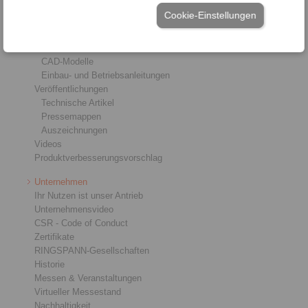
Service
Cookie-Einstellungen
Downloads
Produktkataloge
Broschüren
CAD-Modelle
Einbau- und Betriebsanleitungen
Veröffentlichungen
Technische Artikel
Pressemappen
Auszeichnungen
Videos
Produktverbesserungsvorschlag
Unternehmen
Ihr Nutzen ist unser Antrieb
Unternehmensvideo
CSR - Code of Conduct
Zertifikate
RINGSPANN-Gesellschaften
Historie
Messen & Veranstaltungen
Virtueller Messestand
Nachhaltigkeit