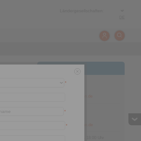
DE
Kontakt
Hotline Vertrieb:
*
+49 6172 275-431
sales.kb@ringspann.de
Hotline Technik:
*
+49 6172 275-430
tech.bnk@ringspann.de
*
Werktags von 08:00 bis 18:00 Uhr