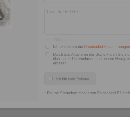
informationen
att
250
/ 250 Zeichen
Ich akzeptiere die
Datenschutzbestimmunge
 und Betriebsanleitung
Durch das Aktivieren der Box erklären Sie si
über unser Unternehmen und unsere Neuigkeite
erhalten.
Ich bin kein Roboter
*
Die mit Sternchen markierten Felder sind Pflichtfe