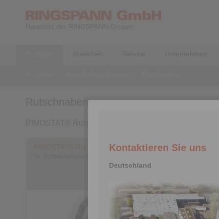
Hauptsitz der RINGSPANN-Gruppe
Produkte
Branchen
Service
Unternehmen
Produkte
>
Industriekupplungen
>
Rutschnaben
Rutschnaben
RIMOSTAT® Rutschnaben
Kontaktieren Sie uns
RIMOSTAT®-Rutschnaben RSHD
RIMOSTAT
für Schwerlastanwendungen
Deutschland