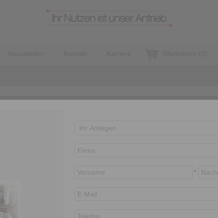
Neuigkeiten
Kontakt
Karriere
Warenkorb
(
0
)
®-Rutschnaben RS …
*