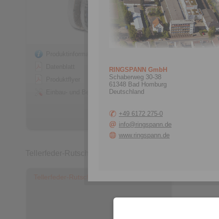
Produktinformationen
Produkt
Datenblatt
Datenbl
RINGSPANN GmbH
Schaberweg 30-38
Produktflyer
Einbau-
61348 Bad Homburg
Deutschland
Einbau- und Betriebsanleitung
+49 6172 275-0
info@ringspann.de
www.ringspann.de
Tellerfeder-Rutschnaben
Tellerfeder-Rutschnaben RT