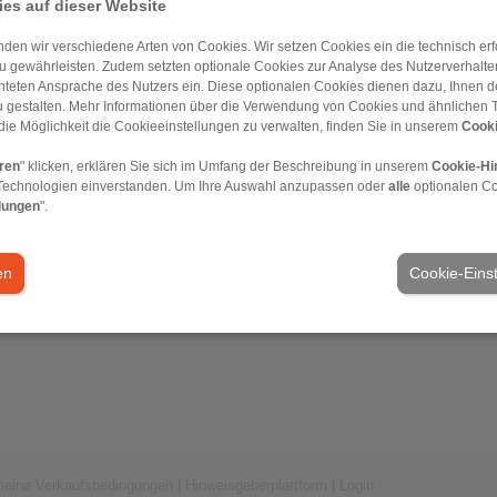
es auf dieser Website
den wir verschiedene Arten von Cookies. Wir setzen Cookies ein die technisch erfo
u gewährleisten. Zudem setzten optionale Cookies zur Analyse des Nutzerverhaltens
chteten Ansprache des Nutzers ein. Diese optionalen Cookies dienen dazu, Ihnen
 gestalten. Mehr Informationen über die Verwendung von Cookies und ähnlichen 
die Möglichkeit die Cookieeinstellungen zu verwalten, finden Sie in unserem
Cooki
eren
" klicken, erklären Sie sich im Umfang der Beschreibung in unserem
Cookie-Hi
Technologien einverstanden. Um Ihre Auswahl anzupassen oder
alle
optionalen C
lungen
".
en
Cookie-Eins
meine Verkaufsbedingungen
|
Hinweisgeberplattform
|
Login