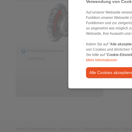
Verwendung von Cooki
Auf unserer Webseite verwen
Funktion unserer Webseite z
Funktionen und zur zielgeri
so angenehm wie möglich zu
Webseite, Ihre Auswahl und 
Indem Sie auf "
Alle akzepti
von Cookies und ähnlichen 
Produktinformationen
Sie bitte auf "
Cookie-Einstel
Datenblatt
Mehr Informationen
Alle Cookies akzeptier
Home
|
Kontaktformular
|
Impressum
|
Datenschutzerklärung
|
Allge