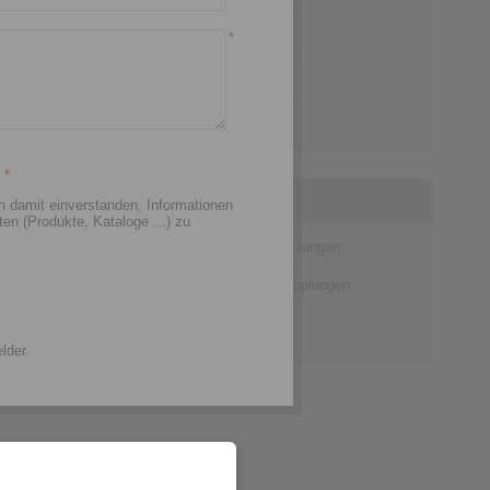
*
Kontakt Kupplungen
Wellenkupplungen
Überlastkupplungen
n
*
Informationen
ch damit einverstanden, Informationen
n (Produkte, Kataloge ...) zu
Katalog Wellenkupplungen
Katalog Überlastkupplungen
Technik
lder.