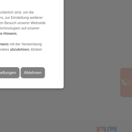
rderlich sind, um die
, zur Einstellung weiterer
 den Besuch unserer Webseite
Technologien auf unserer
e-Hinweis
.
nweis
mit der Verwendung
ookies
abzulehnen
, klicken
tellungen
Ablehnen