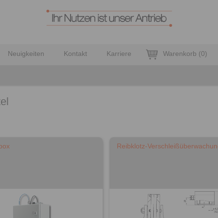
Neuigkeiten
Kontakt
Karriere
Warenkorb
(
0
)
el
box
Reibklotz-Verschleißüberwachun