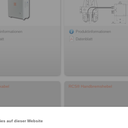
informationen
Produktinformationen
att
Datenblatt
kabel
RCS® Handbremshebel
es auf dieser Website