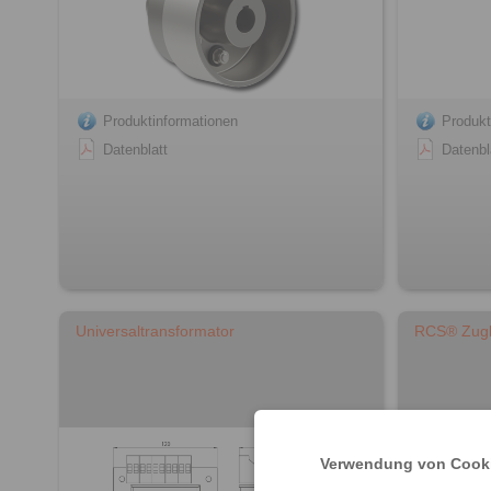
Produktinformationen
Produkt
Datenblatt
Datenbl
Universaltransformator
RCS® Zug
Verwendung von Cooki