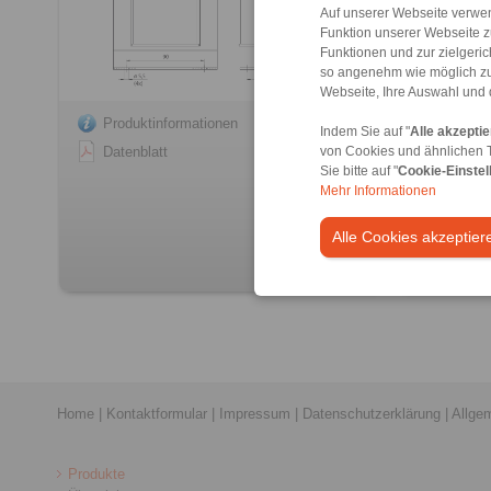
Auf unserer Webseite verwen
Funktion unserer Webseite z
Funktionen und zur zielgeri
so angenehm wie möglich zu
Webseite, Ihre Auswahl und 
Produktinformationen
Produkt
Indem Sie auf "
Alle akzepti
Datenblatt
Datenbl
von Cookies und ähnlichen 
Sie bitte auf "
Cookie-Einstel
Mehr Informationen
Alle Cookies akzeptier
Home
|
Kontaktformular
|
Impressum
|
Datenschutzerklärung
|
Allge
Produkte