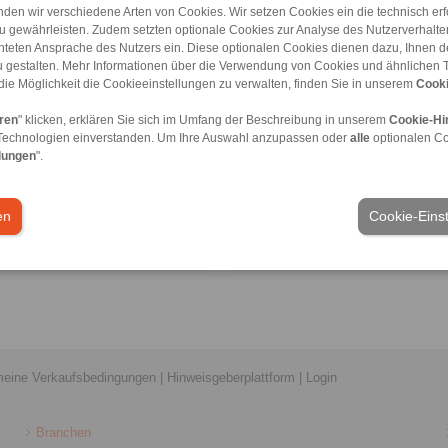
den wir verschiedene Arten von Cookies. Wir setzen Cookies ein die technisch erfo
u gewährleisten. Zudem setzten optionale Cookies zur Analyse des Nutzerverhaltens
chteten Ansprache des Nutzers ein. Diese optionalen Cookies dienen dazu, Ihnen
 gestalten. Mehr Informationen über die Verwendung von Cookies und ähnlichen 
die Möglichkeit die Cookieeinstellungen zu verwalten, finden Sie in unserem
Cooki
informationen
Produktinformationen
eren
" klicken, erklären Sie sich im Umfang der Beschreibung in unserem
Cookie-Hi
att
Datenblatt
Technologien einverstanden. Um Ihre Auswahl anzupassen oder
alle
optionalen C
lungen
".
en
Cookie-Eins
meine Verkaufsbedingungen
|
Hinweisgeberplattform
|
Login
Branchen