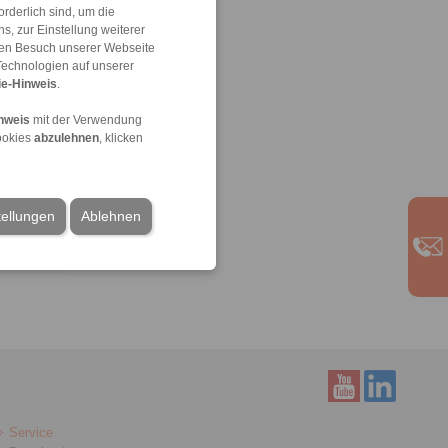
rderlich sind, um die
, zur Einstellung weiterer
 den Besuch unserer Webseite
Technologien auf unserer
e-Hinweis
.
nweis
mit der Verwendung
ookies
abzulehnen
, klicken
tellungen
Ablehnen
Service