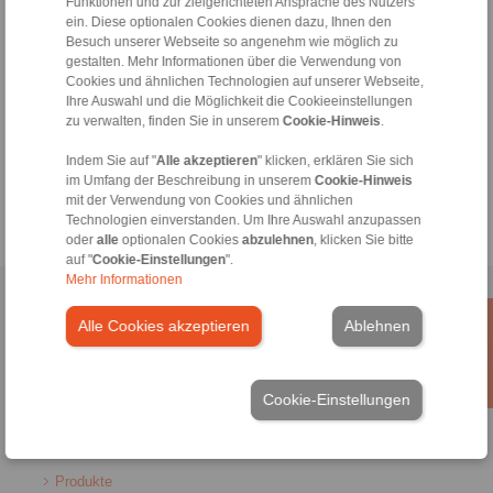
Funktionen und zur zielgerichteten Ansprache des Nutzers
tech.bnk@ringspann.de
ein. Diese optionalen Cookies dienen dazu, Ihnen den
Besuch unserer Webseite so angenehm wie möglich zu
Werktags von 08:00 bis 18:00 Uhr
gestalten. Mehr Informationen über die Verwendung von
Cookies und ähnlichen Technologien auf unserer Webseite,
Ihre Auswahl und die Möglichkeit die Cookieeinstellungen
zu verwalten, finden Sie in unserem
Cookie-Hinweis
.
Tools
Indem Sie auf "
Alle akzeptieren
" klicken, erklären Sie sich
Berechnungstool
im Umfang der Beschreibung in unserem
Cookie-Hinweis
mit der Verwendung von Cookies und ähnlichen
Technologien einverstanden. Um Ihre Auswahl anzupassen
oder
alle
optionalen Cookies
abzulehnen
, klicken Sie bitte
auf "
Cookie-Einstellungen
".
Mehr Informationen
Home
|
Kontaktformular
|
Impressum
|
Datenschutzerklärung
|
Alle Cookies akzeptieren
Ablehnen
Allgemeine Verkaufsbedingungen
|
Hinweisgeberplattform
|
Login
Cookie-Einstellungen
Produkte