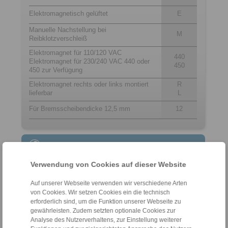
Elektromagnetisch gelüftet
E
Manuelle Nachstellung bei
M
Reibklotzverschleiß
Elektromagnet für 110/120 VAC
440
Elektromagnet für 230/240 VAC 440 oder
450
450 zur Verfügung
Elektromagnet rechts oder links montiert
R
lieferbar
L
Für Bremsscheibendicke 12,5 mm
12
Kontakt
Verwendung von Cookies auf dieser Website
Hotline Vertrieb:
+49 6172 275-431
Auf unserer Webseite verwenden wir verschiedene Arten
sales.kb@ringspann.de
von Cookies. Wir setzen Cookies ein die technisch
erforderlich sind, um die Funktion unserer Webseite zu
Hotline Technik:
gewährleisten. Zudem setzten optionale Cookies zur
Analyse des Nutzerverhaltens, zur Einstellung weiterer
+49 6172 275-430