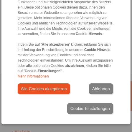
+49 6172 275-430
Funktionen und zur zielgerichteten Ansprache des Nutzers
tech.bnk@ringspann.de
ein. Diese optionalen Cookies dienen dazu, Ihnen den
Besuch unserer Webseite so angenehm wie möglich zu
gestalten. Mehr Informationen über die Verwendung von
Werktags von 08:00 bis 18:00 Uhr
Cookies und ähnlichen Technologien auf unserer Webseite,
Ihre Auswahl und die Möglichkeit die Cookieeinstellungen
zu verwalten, finden Sie in unserem
Cookie-Hinweis
.
Tools
Indem Sie auf "
Alle akzeptieren
" klicken, erklären Sie sich
Berechnungstool
im Umfang der Beschreibung in unserem
Cookie-Hinweis
mit der Verwendung von Cookies und ähnlichen
Technologien einverstanden. Um Ihre Auswahl anzupassen
oder
alle
optionalen Cookies
abzulehnen
, klicken Sie bitte
auf "
Cookie-Einstellungen
".
Mehr Informationen
Home
|
Kontaktformular
|
Impressum
|
Datenschutzerklärung
|
Alle Cookies akzeptieren
Ablehnen
Allgemeine Verkaufsbedingungen
|
Hinweisgeberplattform
|
Login
Cookie-Einstellungen
Produkte