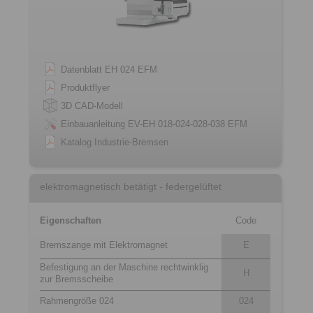
Datenblatt EH 024 EFM
Produktflyer
3D CAD-Modell
Einbauanleitung EV-EH 018-024-028-038 EFM
Katalog Industrie-Bremsen
elektromagnetisch betätigt - federgelüftet
Eigenschaften
Code
Bremszange mit Elektromagnet
E
Befestigung an der Maschine rechtwinklig
H
zur Bremsscheibe
Rahmengröße 024
024