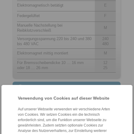
Elektromagnetisch betätigt
E
Federgelüftet
F
Manuelle Nachstellung bei
M
Reibklotzverschleiß
Versorgungsspannung 220 bis 240 und 380
240
bis 480 VAC
480
Elektromagnet mittig montiert
M
Für Bremsscheibendicke 10 … 16 mm
12
oder 18 … 26 mm
25
Kontakt
Verwendung von Cookies auf dieser Website
Hotline Vertrieb:
+49 6172 275-431
Auf unserer Webseite verwenden wir verschiedene Arten
sales.kb@ringspann.de
von Cookies. Wir setzen Cookies ein die technisch
erforderlich sind, um die Funktion unserer Webseite zu
gewährleisten. Zudem setzten optionale Cookies zur
Hotline Technik:
Analyse des Nutzerverhaltens, zur Einstellung weiterer