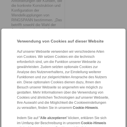
Anforderungen der Kunden, die
die konkrete Konstruktion und
Konfiguration der
Wendelkupplungen von
RINGSPANN bestimmen. „Das
betrifft sowohl die Wahl der
Anschlüsse als auch die
Spezifikation der Werkstoffe.
Wir bieten hier viel Freiraum;
Verwendung von Cookies auf dieser Website
Grundvoraussetzung ist
lediglich, dass sich das
Auf unserer Webseite verwenden wir verschiedene Arten
Material mit vertretbarem
von Cookies. Wir setzen Cookies ein die technisch
Aufwand spanabhebend
erforderlich sind, um die Funktion unserer Webseite zu
bearbeiten lässt“, sagt Gerd
gewährleisten. Zudem setzten optionale Cookies zur
Heumann.
Analyse des Nutzerverhaltens, zur Einstellung weiterer
Funktionen und zur zielgerichteten Ansprache des Nutzers
Versätze und Verlagerungen
ein. Diese optionalen Cookies dienen dazu, Ihnen den
Axiale Winkelversätze oder -
Besuch unserer Webseite so angenehm wie möglich zu
verlagerungen sind in den
gestalten. Mehr Informationen über die Verwendung von
Antriebssystemen des
Cookies und ähnlichen Technologien auf unserer Webseite,
Maschinen- und Anlagenbaus
Ihre Auswahl und die Möglichkeit die Cookieeinstellungen
keineswegs selten. Die
zu verwalten, finden Sie in unserem
Cookie-Hinweis
.
Wendelkupplung kann sie über
die Minimierung ihrer inneren
Indem Sie auf "
Alle akzeptieren
" klicken, erklären Sie sich
Stege und die Maximierung
im Umfang der Beschreibung in unserem
Cookie-Hinweis
ihrer äußeren Stege