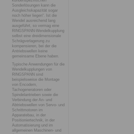
kundenspezifischen
Sonderlösungen kann die
Ausgleichskapazität sogar
noch höher liegen“. Ist die
Wendel ausreichend lang
ausgeführt, so vermag eine
RINGSPANN-Wendelkupplung
selbst eine dreidimensionale
Schrägverlagerung zu
kompensieren, bei der die
Antriebswellen keine
gemeinsame Ebene haben.
Typische Anwendungen für die
Wendelkupplungen von
RINGSPANN sind
beispielsweise die Montage
von Encodern,
Tachogeneratoren oder
Spindelantrieben sowie die
Verbindung der An- und
Abtriebswellen von Servo- und
Schrittmotoren im
Apparatebau, in der
Positioniertechnik, in der
Automatisierung und im
allgemeinen Maschinen- und