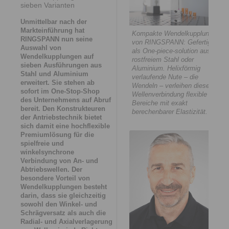
sieben Varianten
Unmittelbar nach der
Markteinführung hat
Kompakte Wendelkupplung
RINGSPANN nun seine
von RINGSPANN: Gefertigt
Auswahl von
als One-piece-solution aus
Wendelkupplungen auf
rostfreiem Stahl oder
sieben Ausführungen aus
Aluminium. Helixförmig
Stahl und Aluminium
verlaufende Nute – die
erweitert. Sie stehen ab
Wendeln – verleihen dieser
sofort im One-Stop-Shop
Wellenverbindung flexible
des Unternehmens auf Abruf
Bereiche mit exakt
bereit. Den Konstrukteuren
berechenbarer Elastizität.
der Antriebstechnik bietet
sich damit eine hochflexible
Premiumlösung für die
spielfreie und
winkelsynchrone
Verbindung von An- und
Abtriebswellen. Der
besondere Vorteil von
Wendelkupplungen besteht
darin, dass sie gleichzeitig
sowohl den Winkel- und
Schrägversatz als auch die
Radial- und Axialverlagerung