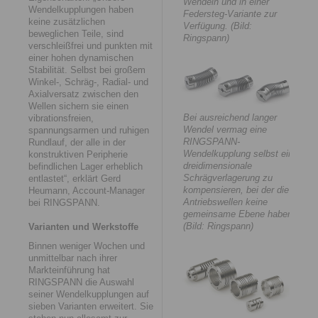
Wendeln und in einer
Wendelkupplungen haben
Federsteg-Variante zur
keine zusätzlichen
Verfügung. (Bild:
beweglichen Teile, sind
Ringspann)
verschleißfrei und punkten mit
einer hohen dynamischen
Stabilität. Selbst bei großem
Winkel-, Schräg-, Radial- und
Axialversatz zwischen den
Wellen sichern sie einen
Bei ausreichend langer
vibrationsfreien,
Wendel vermag eine
spannungsarmen und ruhigen
RINGSPANN-
Rundlauf, der alle in der
Wendelkupplung selbst eine
konstruktiven Peripherie
dreidimensionale
befindlichen Lager erheblich
Schrägverlagerung zu
entlastet“, erklärt Gerd
kompensieren, bei der die
Heumann, Account-Manager
Antriebswellen keine
bei RINGSPANN.
gemeinsame Ebene haben.
(Bild: Ringspann)
Varianten und Werkstoffe
Binnen weniger Wochen und
unmittelbar nach ihrer
Markteinführung hat
RINGSPANN die Auswahl
seiner Wendelkupplungen auf
sieben Varianten erweitert. Sie