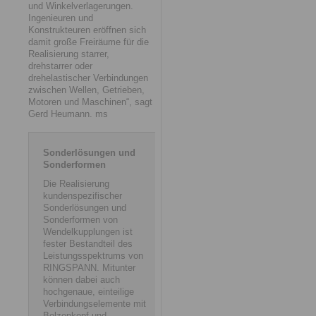
und Winkelverlagerungen.
Ingenieuren und
Konstrukteuren eröffnen sich
damit große Freiräume für die
Realisierung starrer,
drehstarrer oder
drehelastischer Verbindungen
zwischen Wellen, Getrieben,
Motoren und Maschinen“, sagt
Gerd Heumann. ms
Sonderlösungen und
Sonderformen
Die Realisierung
kundenspezifischer
Sonderlösungen und
Sonderformen von
Wendelkupplungen ist
fester Bestandteil des
Leistungsspektrums von
RINGSPANN. Mitunter
können dabei auch
hochgenaue, einteilige
Verbindungselemente mit
Bolzenkopf und