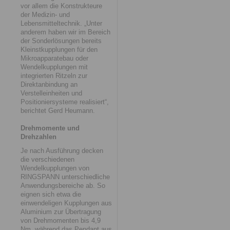
vor allem die Konstrukteure
der Medizin- und
Lebensmitteltechnik. „Unter
anderem haben wir im Bereich
der Sonderlösungen bereits
Kleinstkupplungen für den
Mikroapparatebau oder
Wendelkupplungen mit
integrierten Ritzeln zur
Direktanbindung an
Verstelleinheiten und
Positioniersysteme realisiert“,
berichtet Gerd Heumann.
Drehmomente und
Drehzahlen
Je nach Ausführung decken
die verschiedenen
Wendelkupplungen von
RINGSPANN unterschiedliche
Anwendungsbereiche ab. So
eignen sich etwa die
einwendeligen Kupplungen aus
Aluminium zur Übertragung
von Drehmomenten bis 4,9
Nm, während das Pendant aus