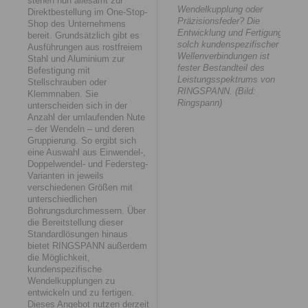
stehen nun allesamt zur
Wendelkupplung oder
Direktbestellung im One-Stop-
Präzisionsfeder? Die
Shop des Unternehmens
Entwicklung und Fertigung
bereit. Grundsätzlich gibt es
solch kundenspezifischer
Ausführungen aus rostfreiem
Wellenverbindungen ist
Stahl und Aluminium zur
fester Bestandteil des
Befestigung mit
Leistungsspektrums von
Stellschrauben oder
RINGSPANN. (Bild:
Klemmnaben. Sie
Ringspann)
unterscheiden sich in der
Anzahl der umlaufenden Nute
– der Wendeln – und deren
Gruppierung. So ergibt sich
eine Auswahl aus Einwendel-,
Doppelwendel- und Federsteg-
Varianten in jeweils
verschiedenen Größen mit
unterschiedlichen
Bohrungsdurchmessern. Über
die Bereitstellung dieser
Standardlösungen hinaus
bietet RINGSPANN außerdem
die Möglichkeit,
kundenspezifische
Wendelkupplungen zu
entwickeln und zu fertigen.
Dieses Angebot nutzen derzeit