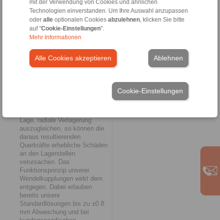
mit der Verwendung von Cookies und ähnlichen
ausgleichen. Sofern
Technologien einverstanden. Um Ihre Auswahl anzupassen
ausreichend Abstand zwischen
den Umläufen der
oder
alle
optionalen Cookies
abzulehnen
, klicken Sie bitte
wendelförmigen Nut vorhanden
auf "
Cookie-Einstellungen
".
ist, können auf diese Weise
Mehr Informationen
axiale Verlagerungen von bis
zu 20° oder mehr kompensiert
Alle Cookies akzeptieren
Ablehnen
werden. Noch höhere
Ansprüche an eine solche
Kupplung stellen die
Belastungen durch radiale
Cookie-Einstellungen
Verlagerungen. Dazu erklärt
Gerd Heumann: „Ist die
Wellenverbindung nicht in der
Lage, radiale Verlagerung
auszugleichen, so können die
daraus resultierenden
Querkräfte erhebliche Schäden
an den Lagerstellen
verursachen. Das
Funktionsprinzip unserer
Wendelkupplungen wirkt dem
entgegen. Dabei erlauben
bereits unsere
Standardlösungen bis zu ±0.8
mm Abweichung und bei