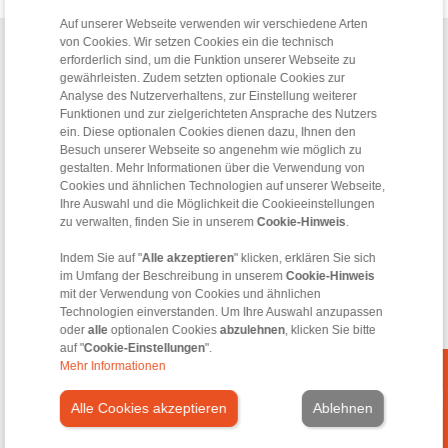
Auf unserer Webseite verwenden wir verschiedene Arten
von Cookies. Wir setzen Cookies ein die technisch
Home
|
Kontaktformular
|
Impressum
|
Datenschutzerklärung
|
erforderlich sind, um die Funktion unserer Webseite zu
Allgemeine Verkaufsbedingungen
|
Hinweisgeberplattform
|
Login
gewährleisten. Zudem setzten optionale Cookies zur
Analyse des Nutzerverhaltens, zur Einstellung weiterer
Funktionen und zur zielgerichteten Ansprache des Nutzers
ein. Diese optionalen Cookies dienen dazu, Ihnen den
Besuch unserer Webseite so angenehm wie möglich zu
gestalten. Mehr Informationen über die Verwendung von
Cookies und ähnlichen Technologien auf unserer Webseite,
Ihre Auswahl und die Möglichkeit die Cookieeinstellungen
Produkte
zu verwalten, finden Sie in unserem
Cookie-Hinweis
.
Übersicht
Freiläufe
Indem Sie auf "
Alle akzeptieren
" klicken, erklären Sie sich
Bremsen
im Umfang der Beschreibung in unserem
Cookie-Hinweis
Welle-Nabe-Verbindungen
mit der Verwendung von Cookies und ähnlichen
Schwerlastkupplungen
Technologien einverstanden. Um Ihre Auswahl anzupassen
oder
alle
optionalen Cookies
abzulehnen
, klicken Sie bitte
Industriekupplungen
auf "
Cookie-Einstellungen
".
Präzisionskupplungen
Mehr Informationen
Präzisions-Spannzeuge
RCS® Fernbetätigungen
Alle Cookies akzeptieren
Ablehnen
Branchen