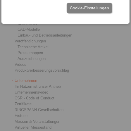
Service
Cookie-Einstellungen
Downloads
Produktkataloge
Broschüren
CAD-Modelle
Einbau- und Betriebsanleitungen
Veröffentlichungen
Technische Artikel
Pressemappen
Auszeichnungen
Videos
Produktverbesserungsvorschlag
Unternehmen
Ihr Nutzen ist unser Antrieb
Unternehmensvideo
CSR - Code of Conduct
Zertifikate
RINGSPANN-Gesellschaften
Historie
Messen & Veranstaltungen
Virtueller Messestand