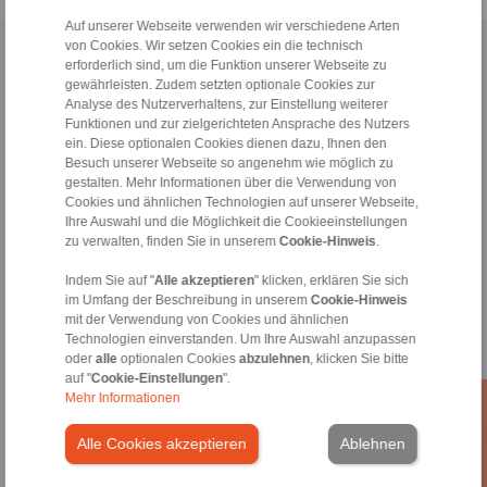
Auf unserer Webseite verwenden wir verschiedene Arten
von Cookies. Wir setzen Cookies ein die technisch
Home
|
Kontaktformular
|
Impressum
|
Datenschutzerklärung
|
erforderlich sind, um die Funktion unserer Webseite zu
Allgemeine Verkaufsbedingungen
|
Hinweisgeberplattform
|
Login
gewährleisten. Zudem setzten optionale Cookies zur
Analyse des Nutzerverhaltens, zur Einstellung weiterer
Funktionen und zur zielgerichteten Ansprache des Nutzers
ein. Diese optionalen Cookies dienen dazu, Ihnen den
Besuch unserer Webseite so angenehm wie möglich zu
gestalten. Mehr Informationen über die Verwendung von
Cookies und ähnlichen Technologien auf unserer Webseite,
Ihre Auswahl und die Möglichkeit die Cookieeinstellungen
Produkte
zu verwalten, finden Sie in unserem
Cookie-Hinweis
.
Übersicht
Freiläufe
Indem Sie auf "
Alle akzeptieren
" klicken, erklären Sie sich
Bremsen
im Umfang der Beschreibung in unserem
Cookie-Hinweis
Welle-Nabe-Verbindungen
mit der Verwendung von Cookies und ähnlichen
Schwerlastkupplungen
Technologien einverstanden. Um Ihre Auswahl anzupassen
oder
alle
optionalen Cookies
abzulehnen
, klicken Sie bitte
Industriekupplungen
auf "
Cookie-Einstellungen
".
Präzisionskupplungen
Mehr Informationen
Präzisions-Spannzeuge
RCS® Fernbetätigungen
Alle Cookies akzeptieren
Ablehnen
Branchen