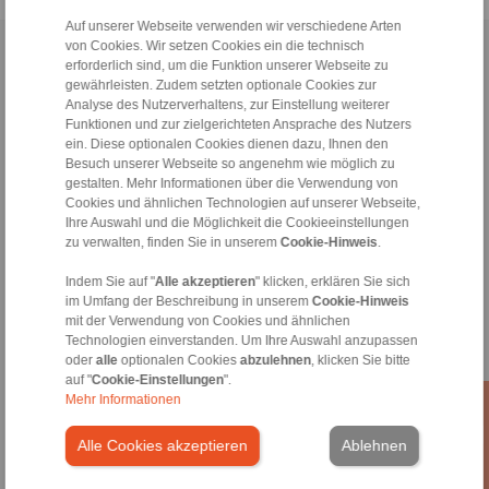
Auf unserer Webseite verwenden wir verschiedene Arten
von Cookies. Wir setzen Cookies ein die technisch
Home
|
Kontaktformular
|
Impressum
|
Datenschutzerklärung
|
erforderlich sind, um die Funktion unserer Webseite zu
Allgemeine Verkaufsbedingungen
|
Hinweisgeberplattform
|
Login
gewährleisten. Zudem setzten optionale Cookies zur
Analyse des Nutzerverhaltens, zur Einstellung weiterer
Funktionen und zur zielgerichteten Ansprache des Nutzers
ein. Diese optionalen Cookies dienen dazu, Ihnen den
Besuch unserer Webseite so angenehm wie möglich zu
gestalten. Mehr Informationen über die Verwendung von
Cookies und ähnlichen Technologien auf unserer Webseite,
Ihre Auswahl und die Möglichkeit die Cookieeinstellungen
Produkte
zu verwalten, finden Sie in unserem
Cookie-Hinweis
.
Übersicht
Freiläufe
Indem Sie auf "
Alle akzeptieren
" klicken, erklären Sie sich
Bremsen
im Umfang der Beschreibung in unserem
Cookie-Hinweis
Welle-Nabe-Verbindungen
mit der Verwendung von Cookies und ähnlichen
Schwerlastkupplungen
Technologien einverstanden. Um Ihre Auswahl anzupassen
oder
alle
optionalen Cookies
abzulehnen
, klicken Sie bitte
Industriekupplungen
auf "
Cookie-Einstellungen
".
Präzisionskupplungen
Mehr Informationen
Präzisions-Spannzeuge
RCS® Fernbetätigungen
Alle Cookies akzeptieren
Ablehnen
Branchen