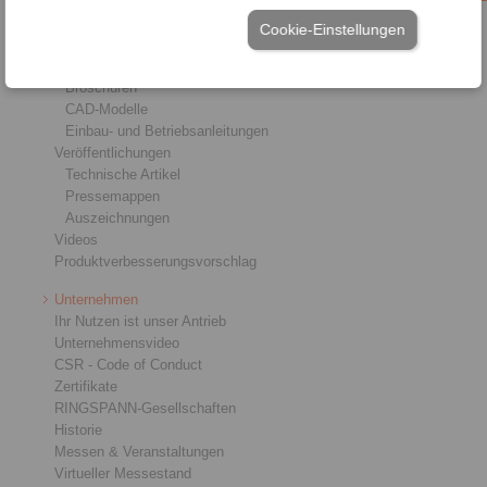
Service
Cookie-Einstellungen
Downloads
Produktkataloge
Broschüren
CAD-Modelle
Einbau- und Betriebsanleitungen
Veröffentlichungen
Technische Artikel
Pressemappen
Auszeichnungen
Videos
Produktverbesserungsvorschlag
Unternehmen
Ihr Nutzen ist unser Antrieb
Unternehmensvideo
CSR - Code of Conduct
Zertifikate
RINGSPANN-Gesellschaften
Historie
Messen & Veranstaltungen
Virtueller Messestand