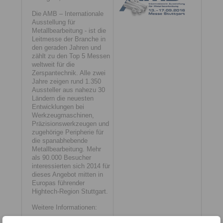
Die AMB – Internationale
Ausstellung für
Metallbearbeitung - ist die
Leitmesse der Branche in
den geraden Jahren und
zählt zu den Top 5 Messen
weltweit für die
Zerspantechnik. Alle zwei
Jahre zeigen rund 1.350
Aussteller aus nahezu 30
Ländern die neuesten
Entwicklungen bei
Werkzeugmaschinen,
Präzisionswerkzeugen und
zugehörige Peripherie für
die spanabhebende
Metallbearbeitung. Mehr
als 90.000 Besucher
interessierten sich 2014 für
dieses Angebot mitten in
Europas führender
Hightech-Region Stuttgart.
Weitere Informationen:
www.messe-