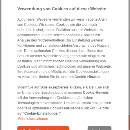
stuttgart.de/amb/
Verwendung von Cookies auf dieser Website
Auf unserer Webseite verwenden wir verschiedene Arten
von Cookies. Wir setzen Cookies ein die technisch
erforderlich sind, um die Funktion unserer Webseite zu
gewährleisten. Zudem setzten optionale Cookies zur
Home
|
Kontaktformular
|
Impressum
|
Datenschutzerklärung
|
Analyse des Nutzerverhaltens, zur Einstellung weiterer
Funktionen und zur zielgerichteten Ansprache des Nutzers
Allgemeine Verkaufsbedingungen
|
Hinweisgeberplattform
|
Login
ein. Diese optionalen Cookies dienen dazu, Ihnen den
Besuch unserer Webseite so angenehm wie möglich zu
gestalten. Mehr Informationen über die Verwendung von
Cookies und ähnlichen Technologien auf unserer Webseite,
Ihre Auswahl und die Möglichkeit die Cookieeinstellungen
zu verwalten, finden Sie in unserem
Cookie-Hinweis
.
Produkte
Indem Sie auf "
Alle akzeptieren
" klicken, erklären Sie sich
Übersicht
im Umfang der Beschreibung in unserem
Cookie-Hinweis
mit der Verwendung von Cookies und ähnlichen
Freiläufe
Technologien einverstanden. Um Ihre Auswahl anzupassen
Bremsen
oder
alle
optionalen Cookies
abzulehnen
, klicken Sie bitte
Welle-Nabe-Verbindungen
auf "
Cookie-Einstellungen
".
Schwerlastkupplungen
Mehr Informationen
Industriekupplungen
Präzisionskupplungen