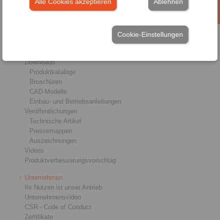
Alle Cookies akzeptieren
Ablehnen
Präzisions-Spannzeuge
RCS® Fernbetätigungen
Branchen
Cookie-Einstellungen
Service
Downloads
Produktkataloge
Broschüren
CAD-Modelle
Einbau- und Betriebsanleitungen
Veröffentlichungen
Technische Artikel
Pressemappen
Auszeichnungen
Videos
Produktverbesserungsvorschlag
Unternehmen
Ihr Nutzen ist unser Antrieb
Unternehmensvideo
CSR - Code of Conduct
Zertifikate