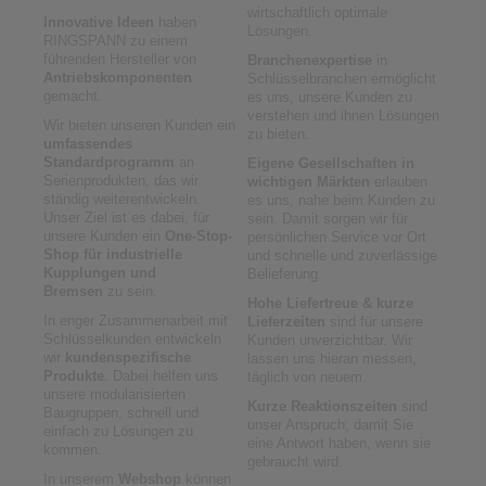
wirtschaftlich optimale
Innovative Ideen
haben
Lösungen.
RINGSPANN zu einem
führenden Hersteller von
Branchenexpertise
in
Antriebskomponenten
Schlüsselbranchen ermöglicht
gemacht.
es uns, unsere Kunden zu
verstehen und ihnen Lösungen
Wir bieten unseren Kunden ein
zu bieten.
umfassendes
Standardprogramm
an
Eigene Gesellschaften in
Serienprodukten, das wir
wichtigen Märkten
erlauben
ständig weiterentwickeln.
es uns, nahe beim Kunden zu
Unser Ziel ist es dabei, für
sein. Damit sorgen wir für
unsere Kunden ein
One-Stop-
persönlichen Service vor Ort
Shop
für industrielle
und schnelle und zuverlässige
Kupplungen und
Belieferung.
Bremsen
zu sein.
Hohe Liefertreue & kurze
In enger Zusammenarbeit mit
Lieferzeiten
sind für unsere
Schlüsselkunden entwickeln
Kunden unverzichtbar. Wir
wir
kundenspezifische
lassen uns hieran messen,
Produkte
. Dabei helfen uns
täglich von neuem.
unsere modularisierten
Kurze Reaktionszeiten
sind
Baugruppen, schnell und
unser Anspruch; damit Sie
einfach zu Lösungen zu
eine Antwort haben, wenn sie
kommen.
gebraucht wird.
In unserem
Webshop
können