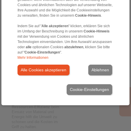
RINGSPANN Akademie:
Cookies und ähnlichen Technologien auf unserer Webseite,
Fortbildung ist uns wichtig. Wir
Ihre Auswahl und die Möglichkeit die Cookieeinstellungen
Prozess-Exzellenz
in der
führen daher regelmäßig
zu verwalten, finden Sie in unserem
Cookie-Hinweis
.
Auftragsabwicklung – von der
Schulungen für Kunden und
Anfrage bis zur Auslieferung –
Mitarbeiter zu Produkten,
ist unser Ziel; damit unsere
Indem Sie auf "
Alle akzeptieren
" klicken, erklären Sie sich
Anwendungen und Prozessen
Kunden von zuverlässigen und
im Umfang der Beschreibung in unserem
Cookie-Hinweis
durch.
schnellen Prozessen
mit der Verwendung von Cookies und ähnlichen
Eine
hohe
profitieren.
Technologien einverstanden. Um Ihre Auswahl anzupassen
Eigenverantwortlichkeit und
oder
alle
optionalen Cookies
abzulehnen
, klicken Sie bitte
Hohe Fertigungstiefe
ist
Motivation
ist das Ziel unserer
auf "
Cookie-Einstellungen
".
unser Weg; dadurch halten wir
Personalentwicklung; damit
Mehr Informationen
die wesentlichen
jeder bei uns berufliche
Produktionsschritte in eigener
Erfüllung finden kann und zur
Hand. Ein
Alle Cookies akzeptieren
Ablehnen
Weiterentwicklung des
Produktionsnetzwerk mit
Unternehmens beiträgt.
eigenen Fertigungswerken in
den wichtigsten Weltregionen
ermöglicht uns dabei eine
Cookie-Einstellungen
flexible, kundennahe
Produktion.
Ressourcen-Effizienz
beim
Einsatz von Material und
Energie hilft die Umwelt zu
schonen und die Kosten im
Griff zu halten.