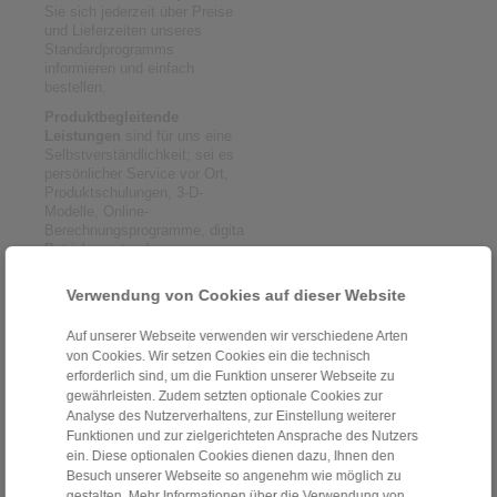
Sie sich jederzeit über Preise
und Lieferzeiten unseres
Standardprogramms
informieren und einfach
bestellen.
Produktbegleitende
Leistungen
sind für uns eine
Selbstverständlichkeit; sei es
persönlicher Service vor Ort,
Produktschulungen, 3-D-
Modelle, Online-
Berechnungsprogramme, digitale
Betriebszustands-
Überwachung oder EDI.
Verwendung von Cookies auf dieser Website
Qualität ohne Kompromisse
ist für alle Produkte und
Prozesse unsere weltweite
Auf unserer Webseite verwenden wir verschiedene Arten
Devise.
von Cookies. Wir setzen Cookies ein die technisch
erforderlich sind, um die Funktion unserer Webseite zu
gewährleisten. Zudem setzten optionale Cookies zur
Analyse des Nutzerverhaltens, zur Einstellung weiterer
Funktionen und zur zielgerichteten Ansprache des Nutzers
Kontinuierliche
Personalentwicklung
ein. Diese optionalen Cookies dienen dazu, Ihnen den
Besuch unserer Webseite so angenehm wie möglich zu
Verbesserung
gestalten. Mehr Informationen über die Verwendung von