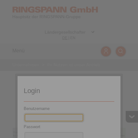
Hauptsitz der RINGSPANN-Gruppe
DE
|
EN
Menü
Unternehmen
>
Ihr Nutzen ist unser Antrieb
Login
Benutzername
Passwort
One-Stop-Shop
Eigene
Umfassendes
Kunden-
Hohe
für industrielle
Gesellschaften
Branchen-
Standard-
spezifische
Beratungs-