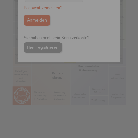
expertise
Kupplungen &
in wichtigen
programm
Produkte
kompetenz
Bremsen
Märkten
Passwort vergessen?
Produkt-
Hohe
begleitende
Liefertreue &
Leistungen
kurze
Lieferzeiten
Führende Produkte &
Kunden-
Webshop
Leistungen
orientierung
Kurze
Sie haben noch kein Benutzerkonto?
Innovative
Reaktionszeiten
Ihr Nutzen
Ideen
Hier registrieren
ist unser
Antrieb
RINGSPANN-
Prozess-
Personal-
Akademie
Exzellenz
entwicklung
Kontinuierliche
Verbesserung
Hohe Eigen-
Digitali-
verantwortung
Hohe
sierung
Fertigungstiefe
und
Motivation
Ressourcen-
Sichere und
Vernetzung
Effizienz
Umfangreiche
Qualität ohne
zukunftsfähige
mit Kunden &
Investitionen
Kompromisse
IT-Architektur
Lieferanten
Zertifizierung