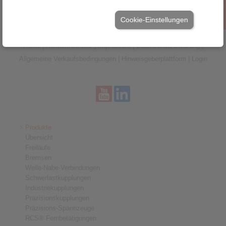
Cookie-Einstellungen
Home
|
Kontaktformular
|
Impressum
|
Datenschutzerklärung
|
Allgemeine Verkaufsbedingungen
|
Hinweisgeberplattform
|
Login
Produkte
Übersicht
Freiläufe
Bremsen
Welle-Nabe-Verbindungen
Schwerlastkupplungen
Industriekupplungen
Präzisionskupplungen
Präzisions-Spannzeuge
RCS® Fernbetätigungen