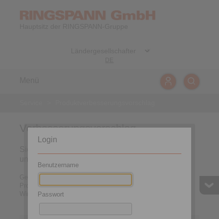
Hauptsitz der RINGSPANN-Gruppe
DE
Menü
Service
>
Produktverbesserungsvorschlag
Verbesserungsvorschlag
Login
Sie haben Kritik, Wünsche oder Anregungen zu
unseren Produkten und Prozessen?
Benutzername
Gerne können Sie uns hier Ihre Wünsche zur
Produktverbesserungen oder andere Anregungen mitteilen.
Wir freuen uns über Ihre Vorschläge.
Passwort