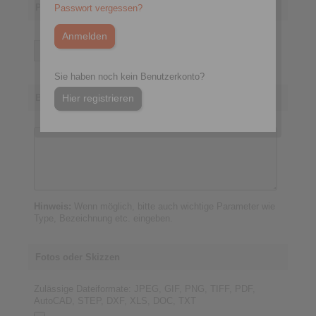
Produktbereich
Passwort vergessen?
Sie haben noch kein Benutzerkonto?
Hier registrieren
Beschreibung der Verbesserung
Hinweis:
Wenn möglich, bitte auch wichtige Parameter wie
Type, Bezeichnung etc. eingeben.
Fotos oder Skizzen
Zulässige Dateiformate: JPEG, GIF, PNG, TIFF, PDF,
AutoCAD, STEP, DXF, XLS, DOC, TXT