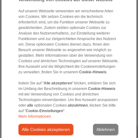
einverstanden, Informationen über unser Unternehmen und
unsere Neuigkeiten (Produkte, Kataloge ...) zu erhalten.
Auf unserer Webseite verwenden wir verschiedene Arten
von Cookies. Wir setzen Cookies ein die technisch
erforderlich sind, um die Funktion unserer Webseite zu
gewährleisten. Zudem setzten optionale Cookies zur
Analyse des Nutzerverhaltens, zur Einstellung weiterer
Funktionen und zur zielgerichteten Ansprache des Nutzers
ein. Diese optionalen Cookies dienen dazu, Ihnen den
Besuch unserer Webseite so angenehm wie möglich zu
gestalten. Mehr Informationen über die Verwendung von
Kontakt
Cookies und ähnlichen Technologien auf unserer Webseite,
Ihre Auswahl und die Möglichkeit die Cookieeinstellungen
Hotline:
zu verwalten, finden Sie in unserem
Cookie-Hinweis
.
+49 6172 275-0
Indem Sie auf "
Alle akzeptieren
" klicken, erklären Sie sich
info@ringspann.de
im Umfang der Beschreibung in unserem
Cookie-Hinweis
mit der Verwendung von Cookies und ähnlichen
Werktags von 08:00 bis 18:00 Uhr
Technologien einverstanden. Um Ihre Auswahl anzupassen
oder
alle
optionalen Cookies
abzulehnen
, klicken Sie bitte
auf "
Cookie-Einstellungen
".
Mehr Informationen
Informationen
Alle Cookies akzeptieren
Ablehnen
Unternehmensbroschüre