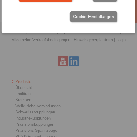
Cookie-Einstellungen
Home
|
Kontaktformular
|
Impressum
|
Datenschutzerklärung
|
Allgemeine Verkaufsbedingungen
|
Hinweisgeberplattform
|
Login
Produkte
Übersicht
Freiläufe
Bremsen
Welle-Nabe-Verbindungen
Schwerlastkupplungen
Industriekupplungen
Präzisionskupplungen
Präzisions-Spannzeuge
RCS® Fernbetätigungen