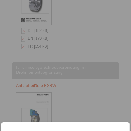
DE [182 kB]
EN [179 kB]
FR [354 kB]
für stirnseitige Schraubverbindung, mit
Drehmomentbegrenzung
Anbaufreiläufe FXRW