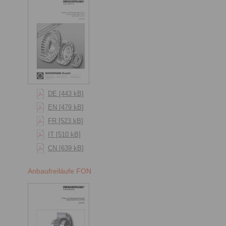
DE [443 kB]
EN [479 kB]
FR [523 kB]
IT [510 kB]
CN [639 kB]
Anbaufreiläufe FON