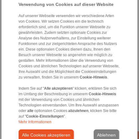
Verwendung von Cookies auf dieser Website
Auf unserer Webseite verwenden wir verschiedene Arten
DE [723 kB]
von Cookies. Wir setzen Cookies ein die technisch
EN [931 kB]
erforderlich sind, um die Funktion unserer Webseite zu
gewährleisten. Zudem setzten optionale Cookies zur
FR [739 kB]
Analyse des Nutzerverhaltens, zur Einstellung weiterer
Funktionen und zur zielgerichteten Ansprache des Nutzers
Anbaufreiläufe FXRU
ein. Diese optionalen Cookies dienen dazu, Ihnen den
Besuch unserer Webseite so angenehm wie möglich zu
gestalten. Mehr Informationen über die Verwendung von
Cookies und ähnlichen Technologien auf unserer Webseite,
Ihre Auswahl und die Möglichkeit die Cookieeinstellungen
zu verwalten, finden Sie in unserem
Cookie-Hinweis
.
Indem Sie auf "
Alle akzeptieren
" klicken, erklären Sie sich
im Umfang der Beschreibung in unserem
Cookie-Hinweis
mit der Verwendung von Cookies und ähnlichen
Technologien einverstanden. Um Ihre Auswahl anzupassen
oder
alle
optionalen Cookies
abzulehnen
, klicken Sie bitte
DE [723 kB]
auf "
Cookie-Einstellungen
".
Mehr Informationen
EN [931 kB]
FR [739 kB]
Alle Cookies akzeptieren
Ablehnen