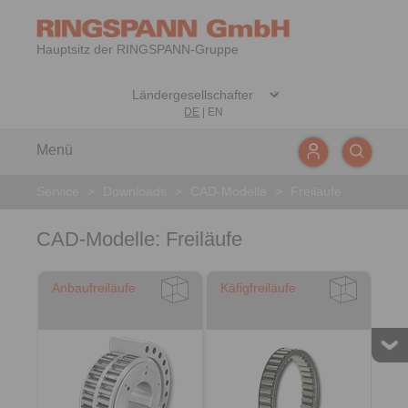
Hauptsitz der RINGSPANN-Gruppe
DE
|
EN
Menü
Service
>
Downloads
>
CAD-Modelle
>
Freiläufe
CAD-Modelle: Freiläufe
Anbaufreiläufe
Käfigfreiläufe