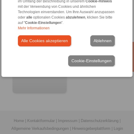
im Umfang der Beschreibung in unserem
Cookie-Hinweis
mit der Verwendung von Cookies und ähnlichen
Technologien einverstanden. Um Ihre Auswahl anzupassen
oder
alle
optionalen Cookies
abzulehnen
, klicken Sie bitte
auf "
Cookie-Einstellungen
".
Mehr Informationen
Alle Cookies akzeptieren
Ablehnen
Gleitgelagerte
Cookie-Einstellungen
beidseitig wirkende
Klemmrollen-Freiläufe
Home
|
Kontaktformular
|
Impressum
|
Datenschutzerklärung
|
Allgemeine Verkaufsbedingungen
|
Hinweisgeberplattform
|
Login