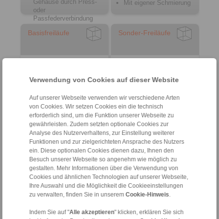
Gehäuse durch Press-
Mit eigener Schmierung
oder
Passfederverbindung
Basisfreiläufe
Sonder-Freiläufe
Verwendung von Cookies auf dieser Website
Auf unserer Webseite verwenden wir verschiedene Arten
von Cookies. Wir setzen Cookies ein die technisch
erforderlich sind, um die Funktion unserer Webseite zu
gewährleisten. Zudem setzten optionale Cookies zur
Analyse des Nutzerverhaltens, zur Einstellung weiterer
Mit eigener Lagerung
Komplettfreiläufe
Funktionen und zur zielgerichteten Ansprache des Nutzers
von Innen- und
Einbaufreiläufe
ein. Diese optionalen Cookies dienen dazu, Ihnen den
Außenring
Käfigfreiläufe
Besuch unserer Webseite so angenehm wie möglich zu
Zur Komplettierung mit
gestalten. Mehr Informationen über die Verwendung von
Anschlussteilen
Cookies und ähnlichen Technologien auf unserer Webseite,
Schmierung
Ihre Auswahl und die Möglichkeit die Cookieeinstellungen
kundenseitig
zu verwalten, finden Sie in unserem
Cookie-Hinweis
.
Lastmomentsperren
Indem Sie auf "
Alle akzeptieren
" klicken, erklären Sie sich