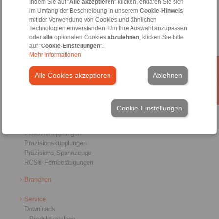
Indem Sie auf "
Alle akzeptieren
" klicken, erklären Sie sich
Allgemeine Verkaufsbedingungen
|
Hinweisgeberplattform
|
Login
im Umfang der Beschreibung in unserem
Cookie-Hinweis
mit der Verwendung von Cookies und ähnlichen
Technologien einverstanden. Um Ihre Auswahl anzupassen
oder
alle
optionalen Cookies
abzulehnen
, klicken Sie bitte
auf "
Cookie-Einstellungen
".
Mehr Informationen
Produkte
Alle Cookies akzeptieren
Ablehnen
Übersicht
Freiläufe
Bremsen
Cookie-Einstellungen
Welle-Nabe-Verbindungen
Schwerlastkupplungen
Industriekupplungen
Präzisionskupplungen
Präzisions-Spannzeuge
RCS® Fernbetätigungen
Branchen
Service
Downloads
Produktkataloge