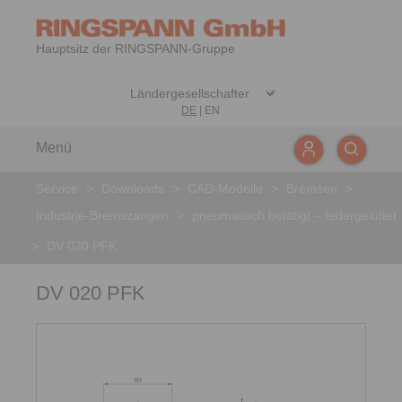
Hauptsitz der RINGSPANN-Gruppe
DE
|
EN
Menü
Service
>
Downloads
>
CAD-Modelle
>
Bremsen
>
Industrie-Bremszangen
>
pneumatisch betätigt – federgelüftet
>
DV 020 PFK
DV 020 PFK