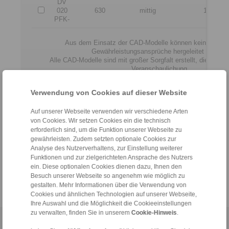
DV
020
630
mittig
12
PFK-
Aus dem Einsatz der CAD-Modelle können keine Haftu
Gewährleistungsansprüche hergeleitet werden.
Alle CAD-Modelle sind mit großer Sorgfalt erstellt, dienen abe
Veranschaulichung.
Verbindlich sind ausschließlich von RINGSPANN frei
Konstruktionszeichnungen.
Verwendung von Cookies auf dieser Website
Auf unserer Webseite verwenden wir verschiedene Arten
Dateiformat:
von Cookies. Wir setzen Cookies ein die technisch
erforderlich sind, um die Funktion unserer Webseite zu
gewährleisten. Zudem setzten optionale Cookies zur
Analyse des Nutzerverhaltens, zur Einstellung weiterer
Funktionen und zur zielgerichteten Ansprache des Nutzers
ein. Diese optionalen Cookies dienen dazu, Ihnen den
Besuch unserer Webseite so angenehm wie möglich zu
gestalten. Mehr Informationen über die Verwendung von
Cookies und ähnlichen Technologien auf unserer Webseite,
Ihre Auswahl und die Möglichkeit die Cookieeinstellungen
zu verwalten, finden Sie in unserem
Cookie-Hinweis
.
Home
|
Kontaktformular
|
Impressum
|
Datenschutzerklärung
|