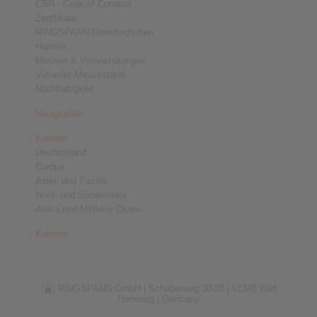
CSR - Code of Conduct
Zertifikate
RINGSPANN-Gesellschaften
Historie
Messen & Veranstaltungen
Virtueller Messestand
Nachhaltigkeit
Neuigkeiten
Kontakt
Deutschland
Europa
Asien und Pazifik
Nord- und Südamerika
Afrika und Mittlerer Osten
Karriere
RINGSPANN GmbH |
Schaberweg 30-38 |
61348 Bad
Homburg |
Germany