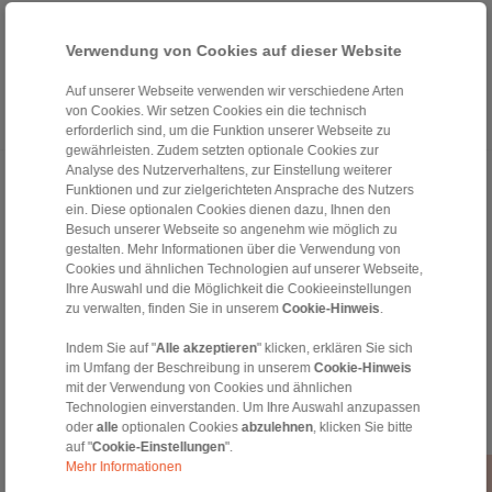
Verwendung von Cookies auf dieser Website
Auf unserer Webseite verwenden wir verschiedene Arten
von Cookies. Wir setzen Cookies ein die technisch
erforderlich sind, um die Funktion unserer Webseite zu
gewährleisten. Zudem setzten optionale Cookies zur
Analyse des Nutzerverhaltens, zur Einstellung weiterer
Home
|
Kontaktformular
|
Impressum
|
Datenschutzerklärung
|
Funktionen und zur zielgerichteten Ansprache des Nutzers
ein. Diese optionalen Cookies dienen dazu, Ihnen den
Allgemeine Verkaufsbedingungen
|
Hinweisgeberplattform
|
Login
Besuch unserer Webseite so angenehm wie möglich zu
gestalten. Mehr Informationen über die Verwendung von
Cookies und ähnlichen Technologien auf unserer Webseite,
Ihre Auswahl und die Möglichkeit die Cookieeinstellungen
zu verwalten, finden Sie in unserem
Cookie-Hinweis
.
Indem Sie auf "
Alle akzeptieren
" klicken, erklären Sie sich
Produkte
im Umfang der Beschreibung in unserem
Cookie-Hinweis
Übersicht
mit der Verwendung von Cookies und ähnlichen
Freiläufe
Technologien einverstanden. Um Ihre Auswahl anzupassen
oder
alle
optionalen Cookies
abzulehnen
, klicken Sie bitte
Bremsen
auf "
Cookie-Einstellungen
".
Welle-Nabe-Verbindungen
Mehr Informationen
Schwerlastkupplungen