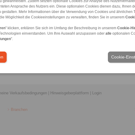
u gewährleisten. Zudem setzten optionale Cookies zur Analyse des Nutzerverhaltens
chteten Ansprache des Nutzers ein. Diese optionalen Cookies dienen dazu, Ihnen
 gestalten. Mehr Informationen über die Verwendung von Cookies und ähnlichen 
tun?
die Möglichkeit die Cookieeinstellungen zu verwalten, finden Sie in unserem
Cooki
 auch das resultierende, übertragbare Drehmoment) durch eine Reduktion de
eren
" klicken, erklären Sie sich im Umfang der Beschreibung in unserem
Cookie-Hi
ierzu können mit unserem
Online-Berechnungstool
durchgeführt werden.
Technologien einverstanden. Um Ihre Auswahl anzupassen oder
alle
optionalen C
lungen
".
esetzt werden?
en
Cookie-Eins
t möglich, da die Gestaltung der Nabe hier maßgeblich ist (je höher die Flieh
hten Drehzahlen.
meine Verkaufsbedingungen
|
Hinweisgeberplattform
|
Login
Branchen