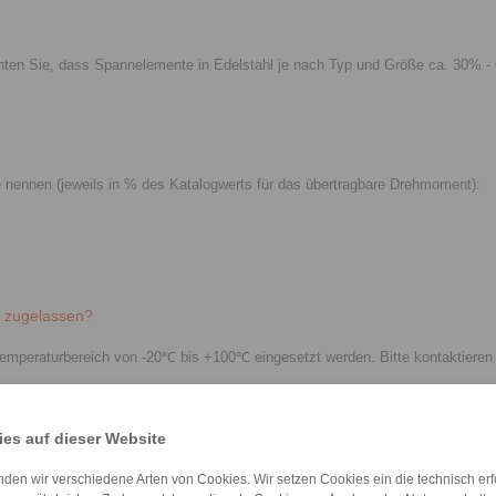
eachten Sie, dass Spannelemente in Edelstahl je nach Typ und Größe ca. 30% 
 nennen (jeweils in % des Katalogwerts für das übertragbare Drehmoment):
 zugelassen?
raturbereich von -20℃ bis +100℃ eingesetzt werden. Bitte kontaktieren Si
n erreicht werden?
es auf dieser Website
keit der Welle zur Nabe von 0,02-0,04 mm erreichbar. Ausnahmen hiervon s
den wir verschiedene Arten von Cookies. Wir setzen Cookies ein die technisch erfo
Zentrierung der Nabe zur Welle zu sorgen.