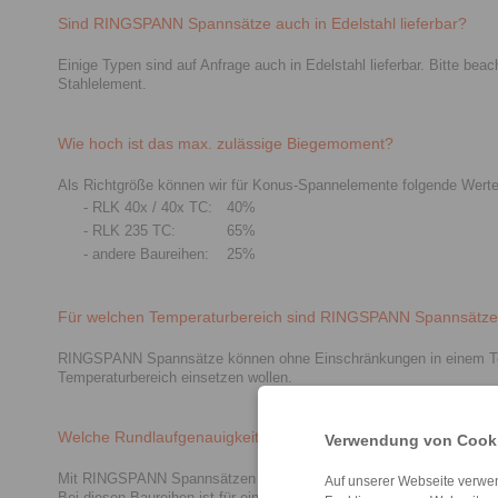
Sind RINGSPANN Spannsätze auch in Edelstahl lieferbar?
Einige Typen sind auf Anfrage auch in Edelstahl lieferbar. Bitte b
Stahlelement.
Wie hoch ist das max. zulässige Biegemoment?
Als Richtgröße können wir für Konus-Spannelemente folgende Werte
- RLK 40x / 40x TC:
40%
- RLK 235 TC:
65%
- andere Baureihen:
25%
Für welchen Temperaturbereich sind RINGSPANN Spannsätze
RINGSPANN Spannsätze können ohne Einschränkungen in einem Tempe
Temperaturbereich einsetzen wollen.
Welche Rundlaufgenauigkeit kann mit RINGSPANN Spannsätze
Verwendung von Cooki
Mit RINGSPANN Spannsätzen ist in der Regel eine Rundlaufgenauig
Auf unserer Webseite verwen
Bei diesen Baureihen ist für eine den Anforderungen entsprechende 