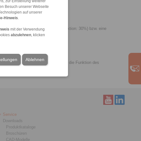
, zur Einstellung weiterer
 den Besuch unserer Webseite
Technologien auf unserer
e-Hinweis
.
s Schraubenanzugsmoments (max. Reduktion: 30%) bzw. eine
nweis
mit der Verwendung
ookies
abzulehnen
, klicken
tellungen
Ablehnen
kräfte, desto stärker der Einfluss auf die Funktion des
Service
Downloads
Produktkataloge
Broschüren
CAD-Modelle