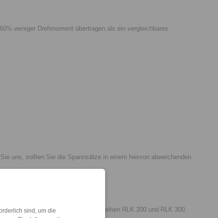
- 60% weniger Drehmoment übertragen als ein vergleichbares
e uns, sollten Sie die Spannsätze in einem hiervon abweichenden
ind die Konus-Spannelemente der Baureihen RLK 200 und RLK 300.
rderlich sind, um die