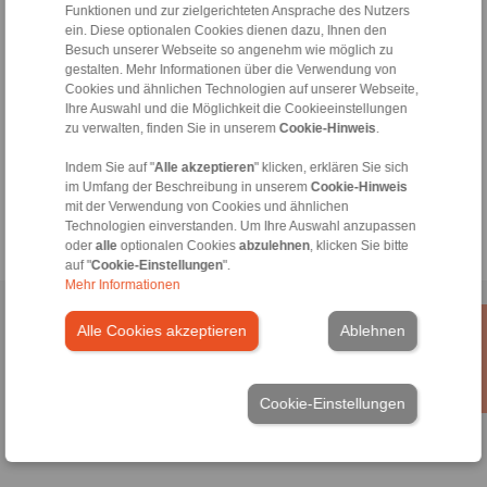
Funktionen und zur zielgerichteten Ansprache des Nutzers
ein. Diese optionalen Cookies dienen dazu, Ihnen den
Vorschubfreilauf
Besuch unserer Webseite so angenehm wie möglich zu
gestalten. Mehr Informationen über die Verwendung von
Cookies und ähnlichen Technologien auf unserer Webseite,
Gehäusefreilauf
Ihre Auswahl und die Möglichkeit die Cookieeinstellungen
FH
zu verwalten, finden Sie in unserem
Cookie-Hinweis
.
Indem Sie auf "
Alle akzeptieren
" klicken, erklären Sie sich
im Umfang der Beschreibung in unserem
Cookie-Hinweis
Gehäusefreilauf
mit der Verwendung von Cookies und ähnlichen
FCBM
Technologien einverstanden. Um Ihre Auswahl anzupassen
oder
alle
optionalen Cookies
abzulehnen
, klicken Sie bitte
auf "
Cookie-Einstellungen
".
Mehr Informationen
Home
|
Kontaktformular
|
Impressum
|
Datenschutzerklärung
|
Alle Cookies akzeptieren
Ablehnen
Allgemeine Verkaufsbedingungen
|
Hinweisgeberplattform
|
Login
Cookie-Einstellungen