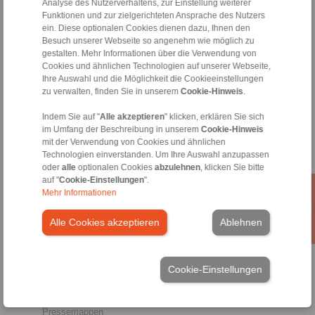
Analyse des Nutzerverhaltens, zur Einstellung weiterer
Funktionen und zur zielgerichteten Ansprache des Nutzers
Produkte
ein. Diese optionalen Cookies dienen dazu, Ihnen den
Übersicht
Besuch unserer Webseite so angenehm wie möglich zu
Freiläufe
gestalten. Mehr Informationen über die Verwendung von
Bremsen
Cookies und ähnlichen Technologien auf unserer Webseite,
Welle-Nabe-Verbindungen
Ihre Auswahl und die Möglichkeit die Cookieeinstellungen
Schwerlastkupplungen
zu verwalten, finden Sie in unserem
Cookie-Hinweis
.
Industriekupplungen
Indem Sie auf "
Alle akzeptieren
" klicken, erklären Sie sich
Präzisionskupplungen
im Umfang der Beschreibung in unserem
Cookie-Hinweis
Präzisions-Spannzeuge
mit der Verwendung von Cookies und ähnlichen
RCS® Fernbetätigungen
Technologien einverstanden. Um Ihre Auswahl anzupassen
oder
alle
optionalen Cookies
abzulehnen
, klicken Sie bitte
Branchen
auf "
Cookie-Einstellungen
".
Mehr Informationen
Service
Downloads
Alle Cookies akzeptieren
Ablehnen
Produktkataloge
Broschüren
CAD-Modelle
Cookie-Einstellungen
Einbau- und Betriebsanleitungen
Veröffentlichungen
Technische Artikel
Pressemappen