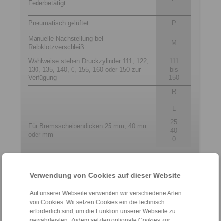
Federbetätigt
Pneumatisch gelüftet
P
Manuelle Nachstellung bei
M
Reibklotzverschleiß
Wahlweise stehen Druckzylinder 111, 122,
111
130, 135, 140, 0, 155, 160 oder 150 zur
bis
Verfügung
150
R
L
25
Für Bremsscheibendicken 25 mm, 40 mm
40
oder mm
0
Kontakt
Verwendung von Cookies auf dieser Website
Hotline Vertrieb:
Auf unserer Webseite verwenden wir verschiedene Arten
von Cookies. Wir setzen Cookies ein die technisch
+49 6172 275-431
erforderlich sind, um die Funktion unserer Webseite zu
sales.kb@ringspann.de
gewährleisten. Zudem setzten optionale Cookies zur