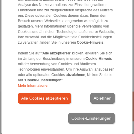
Analyse des Nutzerverhaltens, zur Einstellung weiterer
Hotline Technik:
Funktionen und zur zielgerichteten Ansprache des Nutzers
ein. Diese optionalen Cookies dienen dazu, Ihnen den
+49 6172 275-430
Besuch unserer Webseite so angenehm wie möglich zu
tech.bnk@ringspann.de
gestalten. Mehr Informationen über die Verwendung von
Cookies und ähnlichen Technologien auf unserer Webseite,
Werktags von 08:00 bis 18:00 Uhr
Ihre Auswahl und die Möglichkeit die Cookieeinstellungen
zu verwalten, finden Sie in unserem
Cookie-Hinweis
.
Tools
Indem Sie auf "
Alle akzeptieren
" klicken, erklären Sie sich
im Umfang der Beschreibung in unserem
Cookie-Hinweis
mit der Verwendung von Cookies und ähnlichen
Berechnungstool
Technologien einverstanden. Um Ihre Auswahl anzupassen
oder
alle
optionalen Cookies
abzulehnen
, klicken Sie bitte
auf "
Cookie-Einstellungen
".
Mehr Informationen
Alle Cookies akzeptieren
Ablehnen
Home
|
Kontaktformular
|
Impressum
|
Datenschutzerklärung
|
Allgemeine Verkaufsbedingungen
|
Hinweisgeberplattform
|
Login
Cookie-Einstellungen