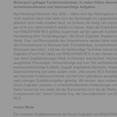
Motorsport gefragte Funktionselemente. In vielen Fällen überne
sicherheitsrelevante und lebenswichtige Aufgaben.
Bad Homburg/Oberursel, Mai 2016.
– Wenn sich das Rettungsboot im
nicht auslösen lässt oder wenn sich der Sportwagen im Langstreck
plötzlich nicht mehr schalten lässt, ist Schluss mit lustig. Um solch
gar nicht erst wahrscheinlich werden zu lassen, legen die Entwicklu
von RINGSPANN RCS größtes Augenmerk auf die optimale Ausführ
Verarbeitung ihrer Fernbetätigungen. Die Druck-Zugkabel, Bowdenz
Hebel, Gas- und Bremspedale des Unternehmens werden daher ins
den Konstrukteuren in Marinetechnik, Eisenbahnbau, Sicherheitstec
Motorsport geschätzt. Und wer als fachkundiger Techniker einmal ei
Zugkabel (Push-Pull-Cable) von RINGSPANN RCS in den Händen hat
was diese Qualitätslösungen Made in Germany auszeichnet: Hochpr
ausgeführte Pressungen, formschlüssige und zum Teil nachstellend
korrosionsbeständige Endteile, doppelt angefederte Abstreifer, integr
Dauerschmierung und vieles andere mehr. „Alle unsere RCS-Fernbet
auf maximale Funktionssicherheit und höchste Lebendauer ausgele
nach strengen Qualitätsvorgaben gefertigt. Wir wissen, dass insbes
Druck-Zugkabel vielerorts in sicherheitsrelevanten Anwendungen ve
Daher lassen wir uns weder bei der Konstruktion noch bei der Werks
Kompromisse ein“, betont Christian Kny, der Geschäftsführer von
RCS.
Innere Werte
Ein zentrales Qualitätsmerkmal der Druck-Zugkabel von RINGSPAN