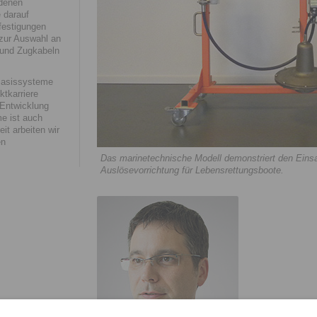
edenen
 darauf
festigungen
 zur Auswahl an
 und Zugkabeln
 Basissysteme
tkarriere
 Entwicklung
e ist auch
it arbeiten wir
en
Das marinetechnische Modell demonstriert den Ein
Auslösevorrichtung für Lebensrettungsboote.