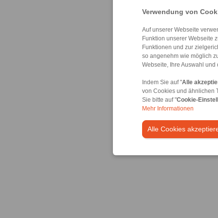
Verwendung von Cooki
Auf unserer Webseite verwen
Funktion unserer Webseite z
Funktionen und zur zielgeri
so angenehm wie möglich zu
Webseite, Ihre Auswahl und 
Indem Sie auf "
Alle akzepti
von Cookies und ähnlichen 
Sie bitte auf "
Cookie-Einstel
Mehr Informationen
Alle Cookies akzeptier