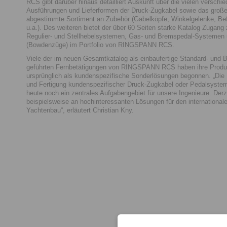
RCS gibt darüber hinaus detailliert Auskunft über die vielen verschi
Ausführungen und Lieferformen der Druck-Zugkabel sowie das große
abgestimmte Sortiment an Zubehör (Gabelköpfe, Winkelgelenke, Be
u.a.). Des weiteren bietet der über 60 Seiten starke Katalog Zugang
Regulier- und Stellhebelsystemen, Gas- und Bremspedal-Systemen
(Bowdenzüge) im Portfolio von RINGSPANN RCS.
Viele der im neuen Gesamtkatalog als einbaufertige Standard- und
geführten Fernbetätigungen von RINGSPANN RCS haben ihre Produk
ursprünglich als kundenspezifische Sonderlösungen begonnen. „Die
und Fertigung kundenspezifischer Druck-Zugkabel oder Pedalsystem
heute noch ein zentrales Aufgabengebiet für unsere Ingenieure. Derze
beispielsweise an hochinteressanten Lösungen für den international
Yachtenbau“, erläutert Christian Kny.