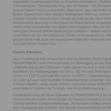
ausgefeilte Zusammenspiel ihres technischen Innenlebens. Ob Abstre
Führungshülsen, Stützdrahtwicklung oder die Seelen – alle Kompon
Innenarchitektur sind so aufeinander abgestimmt, dass das Kabel se
langem Dauereinsatz unter widrigen Bedingungen allein aus seiner F
keinerlei Schaden nehmen kann. Gerade deshalb werden diese Fern
beispielsweise bevorzugt in Rennsport und Marinetechnik eingesetzt.
Manko vieler suboptimaler und billiger Druck-Zugkabel, dass sie oft 
unter ganz normalen Betriebsbedingungen ausfallen – einfach weil ih
Konstruktion an den entscheidenden Stellen nicht ausgereift ist, wei
gespart wurde oder auch weil ungeeignete Materialen verwendet wurd
Geschäftsführer Christian Kny.
Flexible Alternative
Ihrem Funktionsprinzip entsprechend sind die flexiblen Druck-Zugka
RINGSPANN RCS eine Premiumlösung zur Übertragung axialer Rege
Stellkräfte über großen Distanzen. Dabei eignen sie sich je nach Se
Ausführung für Hubbewegungen von bis zu 152 mm und übertragen 
von bis zu 1350 N und Zugkräfte von bis zu 4500 N. Typenabhängig 
sich sehr gut auch unter beengten Einbausituationen verwenden, da 
in kleinen Radien verlegt werden können. Außerdem bietet RINGS
verschiedene Varianten der Schraub- oder Klemmbefestigung an.
Grundsätzlich sind die Druck-Zugkabel von RINGSPANN RCS für vi
dynamische und mobile Anwendungen die bessere Alternative zu sta
Gelenke geführte Stangenverbindungen, da sie kaum anfällig sind fü
durch Bewegung oder Vibration. Der aktuelle Gesamtkatalog von