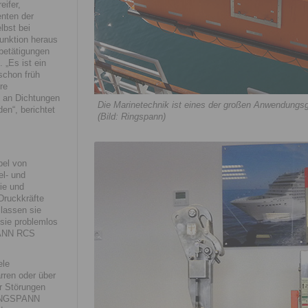
ifer,
enten der
lbst bei
unktion heraus
betätigungen
 „Es ist ein
schon früh
re
l an Dichtungen
Die Marinetechnik ist eines der großen Anwendung
en“, berichtet
(Bild: Ringspann)
bel von
l- und
rie und
Druckkräfte
lassen sie
sie problemlos
PANN RCS
ele
rren oder über
r Störungen
 RINGSPANN