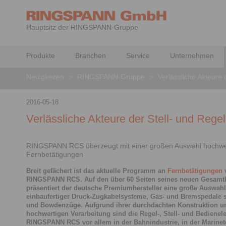
Hauptsitz der RINGSPANN-Gruppe
Produkte
Branchen
Service
Unternehmen
Neuigkeiten
>
RINGSPANN-Gruppe
>
Verlässliche Akteure 
2016-05-18
Verlässliche Akteure der Stell- und Rege
RINGSPANN RCS überzeugt mit einer großen Auswahl hochwe
Fernbetätigungen
Breit gefächert ist das aktuelle Programm an
Fernbetätigungen
RINGSPANN RCS. Auf den über 60 Seiten seines neuen Gesamt
präsentiert der deutsche Premiumhersteller eine große Auswahl
einbaufertiger Druck-Zugkabelsysteme, Gas- und Bremspedale 
und Bowdenzüge. Aufgrund ihrer durchdachten Konstruktion un
hochwertigen Verarbeitung sind die Regel-, Stell- und Bediene
RINGSPANN RCS vor allem in der Bahnindustrie, in der Marine