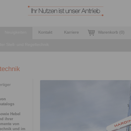
Neuigkeiten
Kontakt
Karriere
Warenkorb
(
0
)
der Stell- und Regeltechnik
ltechnik
rtiger
von
katalogs
sowie Hebel
d ihrer
lemente von
technik und im