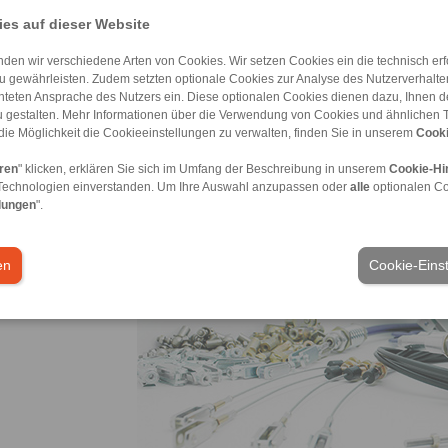
es auf dieser Website
den wir verschiedene Arten von Cookies. Wir setzen Cookies ein die technisch erfo
u gewährleisten. Zudem setzten optionale Cookies zur Analyse des Nutzerverhaltens
Christian Kny, Geschäftsführer von RINGSPANN RCS
chteten Ansprache des Nutzers ein. Diese optionalen Cookies dienen dazu, Ihnen
vielerorts in sicherheitsrelevanten Anwendungen ver
 gestalten. Mehr Informationen über die Verwendung von Cookies und ähnlichen 
noch bei der Werkstoffauswahl auf Kompromisse ein.
die Möglichkeit die Cookieeinstellungen zu verwalten, finden Sie in unserem
Cooki
eren
" klicken, erklären Sie sich im Umfang der Beschreibung in unserem
Cookie-Hi
Technologien einverstanden. Um Ihre Auswahl anzupassen oder
alle
optionalen C
lungen
".
en
Cookie-Eins