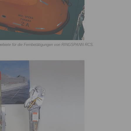
sgebiete für die Fernbetätigungen von RINGSPANN RCS.