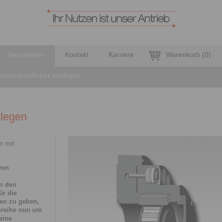
Neuigkeiten
Kontakt
Karriere
Warenkorb
(
0
)
vicefreundlicher auslegen
slegen
e mit
von
m den
ür die
gen zu geben,
aureihe nun um
eine