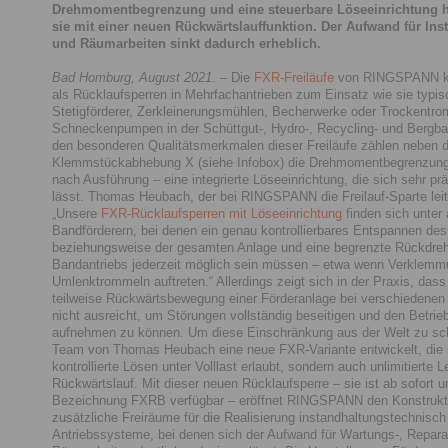
Drehmomentbegrenzung und eine steuerbare Löseeinrichtung h
sie mit einer neuen Rückwärtslauffunktion. Der Aufwand für Ins
und Räumarbeiten sinkt dadurch erheblich.
Bad Homburg, August 2021.
– Die
FXR-Freiläufe
von RINGSPANN k
als Rücklaufsperren in Mehrfachantrieben zum Einsatz wie sie typisc
Stetigförderer, Zerkleinerungsmühlen, Becherwerke oder Trockentr
Schneckenpumpen in der Schüttgut-, Hydro-, Recycling- und Bergba
den besonderen Qualitätsmerkmalen dieser Freiläufe zählen neben d
Klemmstückabhebung X (siehe Infobox) die Drehmomentbegrenzung
nach Ausführung – eine integrierte Löseeinrichtung, die sich sehr pr
lässt. Thomas Heubach, der bei RINGSPANN die Freilauf-Sparte leitet
„Unsere
FXR-Rücklaufsperren mit Löseeinrichtung
finden sich unter
Bandförderern, bei denen ein genau kontrollierbares Entspannen de
beziehungsweise der gesamten Anlage und eine begrenzte Rückdre
Bandantriebs jederzeit möglich sein müssen – etwa wenn Verklem
Umlenktrommeln auftreten.“ Allerdings zeigt sich in der Praxis, dass
teilweise Rückwärtsbewegung einer Förderanlage bei verschiedenen
nicht ausreicht, um Störungen vollständig beseitigen und den Betrie
aufnehmen zu können. Um diese Einschränkung aus der Welt zu sch
Team von Thomas Heubach eine neue FXR-Variante entwickelt, die n
kontrollierte Lösen unter Volllast erlaubt, sondern auch unlimitierte L
Rückwärtslauf. Mit dieser neuen Rücklaufsperre – sie ist ab sofort u
Bezeichnung FXRB verfügbar – eröffnet RINGSPANN den Konstrukt
zusätzliche Freiräume für die Realisierung instandhaltungstechnisch 
Antriebssysteme, bei denen sich der Aufwand für Wartungs-, Repara