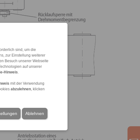
rderlich sind, um die
, zur Einstellung weiterer
 den Besuch unserer Webseite
Technologien auf unserer
e-Hinweis
.
nweis
mit der Verwendung
ookies
abzulehnen
, klicken
tellungen
Ablehnen