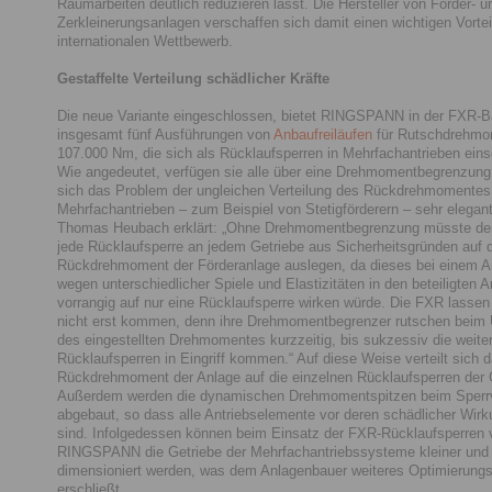
Räumarbeiten deutlich reduzieren lässt. Die Hersteller von Förder- u
Zerkleinerungsanlagen verschaffen sich damit einen wichtigen Vortei
internationalen Wettbewerb.
Gestaffelte Verteilung schädlicher Kräfte
Die neue Variante eingeschlossen, bietet RINGSPANN in der FXR-B
insgesamt fünf Ausführungen von
Anbaufreiläufen
für Rutschdrehmo
107.000 Nm, die sich als Rücklaufsperren in Mehrfachantrieben eins
Wie angedeutet, verfügen sie alle über eine Drehmomentbegrenzung.
sich das Problem der ungleichen Verteilung des Rückdrehmomentes
Mehrfachantrieben – zum Beispiel von Stetigförderern – sehr elegant
Thomas Heubach erklärt: „Ohne Drehmomentbegrenzung müsste der
jede Rücklaufsperre an jedem Getriebe aus Sicherheitsgründen auf
Rückdrehmoment der Förderanlage auslegen, da dieses bei einem A
wegen unterschiedlicher Spiele und Elastizitäten in den beteiligten A
vorrangig auf nur eine Rücklaufsperre wirken würde. Die FXR lassen
nicht erst kommen, denn ihre Drehmomentbegrenzer rutschen beim 
des eingestellten Drehmomentes kurzzeitig, bis sukzessiv die weite
Rücklaufsperren in Eingriff kommen.“ Auf diese Weise verteilt sich
Rückdrehmoment der Anlage auf die einzelnen Rücklaufsperren der 
Außerdem werden die dynamischen Drehmomentspitzen beim Sperr
abgebaut, so dass alle Antriebselemente vor deren schädlicher Wir
sind. Infolgedessen können beim Einsatz der FXR-Rücklaufsperren 
RINGSPANN die Getriebe der Mehrfachantriebssysteme kleiner und
dimensioniert werden, was dem Anlagenbauer weiteres Optimierungs
erschließt.