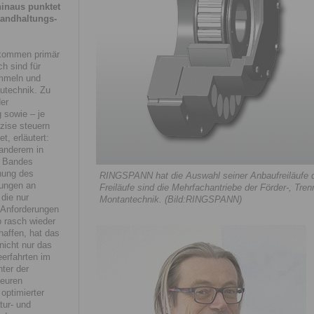
inaus punktet
tandhaltungs-
ommen primär
h sind für
ommeln und
utechnik. Zu
er
 sowie – je
äzise steuern
, erläutert:
 anderem in
s Bandes
hung des
RINGSPANN hat die Auswahl seiner Anbaufreiläufe de
mungen an
Freiläufe sind die Mehrfachantriebe der Förder-, Tre
 die nur
Montantechnik. (Bild:RINGSPANN)
 Anforderungen
b rasch wieder
affen, hat das
icht nur das
eerfahrten im
nter der
euren
optimierter
tur- und