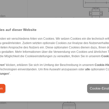
rden
ngeboten und
en. Neben den
es auf dieser Website
e (
FXRW
)
 freier
den wir verschiedene Arten von Cookies. Wir setzen Cookies ein die technisch erfo
u gewährleisten. Zudem setzten optionale Cookies zur Analyse des Nutzerverhaltens
den früher
chteten Ansprache des Nutzers ein. Diese optionalen Cookies dienen dazu, Ihnen
gerungen und
 gestalten. Mehr Informationen über die Verwendung von Cookies und ähnlichen 
n, weshalb die
die Möglichkeit die Cookieeinstellungen zu verwalten, finden Sie in unserem
Cooki
auch noch die
 Heubach.
eren
" klicken, erklären Sie sich im Umfang der Beschreibung in unserem
Cookie-Hi
konstruktiven
Technologien einverstanden. Um Ihre Auswahl anzupassen oder
alle
optionalen C
, so zeigt er
lungen
".
 aber gibt er
im Markt –
en
Cookie-Eins
unseres FXBR
nenswert ist
mechanisch
oten.