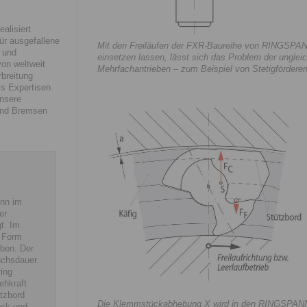
alisiert
r ausgefallene
Mit den Freiläufen der FXR-Baureihe von RINGSPANN
 und
einsetzen lassen, lässt sich das Problem der ungle
on weltweit
Mehrfachantrieben – zum Beispiel von Stetigfördere
rbreitung
ls Expertisen
unsere
 und Bremsen
nn im
er
gt. Im
n Form
ben. Der
uchsdauer.
ing
ehkraft
tzbord
Die Klemmstückabhebung X wird in den RINGSPANN-F
ück und