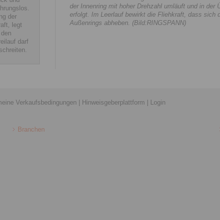
der Innenring mit hoher Drehzahl umläuft und in der 
ührungslos.
erfolgt. Im Leerlauf bewirkt die Fliehkraft, dass si
ng der
Außenrings abheben. (Bild:RINGSPANN)
ft, legt
 den
eilauf darf
schreiten.
meine Verkaufsbedingungen
|
Hinweisgeberplattform
|
Login
Branchen