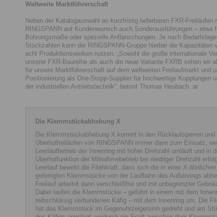
Weltweite Marktführerschaft
Neben der Katalogauswahl an kurzfristig lieferbaren FXR-Freiläufen re
RINGSPANN auf Kundenwunsch auch Sonderausführungen – etwa fü
Bohrungsmaße oder spezielle Anflanschungen. Je nach Bedarfslage
Stückzahlen kann die RINGSPANN-Gruppe hierbei die Kapazitäten v
acht Produktionswerken nutzen. „Sowohl die große internationale Ve
unserer FXR-Baureihe als auch die neue Variante FXRB sehen wir a
für unsere Marktführerschaft auf dem weltweiten Freilaufmarkt und 
Positionierung als One-Stopp-Supplier für hochwertige Kupplungen
der industriellen Antriebstechnik“, betont Thomas Heubach. ar
Die Klemmstückabhebung X
Die Klemmstückabhebung X kommt in den Rücklaufsperren und
Überholfreiläufen von RINGSPANN immer dann zum Einsatz, we
Leerlaufbetrieb der Innenring mit hoher Drehzahl umläuft und in d
Überholfunktion der Mitnahmebetrieb bei niedriger Drehzahl erfol
Leerlauf bewirkt die Fliehkraft, dass sich die in einer X-ähnliche
gefertigten Klemmstücke von der Laufbahn des Außenrings abhe
Freilauf arbeitet dann verschleißfrei und mit unbegrenzter Gebra
Dabei laufen die Klemmstücke – geführt in einem mit dem Innenr
reibschlüssig verbundenen Käfig – mit dem Innenring um. Die Fli
hat das Klemmstück im Gegenuhrzeigersinn gedreht und am Stü
des Käfigs angelegt, wodurch ein Spalt zwischen dem Klemmst