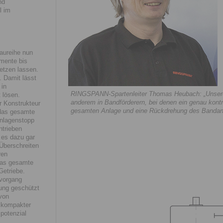
nd
l im
aureihe nun
mente bis
etzen lassen.
 Damit lässt
 in
RINGSPANN-Spartenleiter Thomas Heubach: „Unsere 
 lösen.
anderem in Bandförderern, bei denen ein genau kon
 Konstrukteur
gesamten Anlage und eine Rückdrehung des Bandant
 das gesamte
nlagenstopp
ntrieben
 es dazu gar
Überschreiten
ren
 das gesamte
Getriebe.
vorgang
kung geschützt
von
 kompakter
potenzial