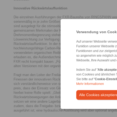
Innovative Rückwärtslauffunktion
Die einzelnen Ausführungen der FXR-Baureihe von RINGSPANN we
serienmäßig in je zehn Größen mit Bohrungen von 65 bis 240 mm a
sind ausgelegt für die stirnseitige Schraubmontage auf Antriebswell
gemeinsamen Merkmalen der Klemmstückabhebung X und der
Verwendung von Cooki
Drehmomentbegrenzung stehen sie in Varianten mit (
FXRU
) und ohn
Löseeinrichtung zur Verfügung sowie in der neuen Variante FXRB mit
Auf unserer Webseite verwen
Rückwärtslauffunktion. In der neusten Generation haben alle FXRs
Funktion unserer Webseite z
hochleistungsfähige Carbon-Reibbeläge. Sie ermöglichen gegenüber 
Funktionen und zur zielgeri
verwendeten organischen Reibbelägen erhebliche Drehmoment-Stei
so angenehm wie möglich zu
erlauben es, die Außendurchmesser der Freiläufe kleiner auszuführe
Webseite, Ihre Auswahl und 
FXR recht kompakt bauen. „Für ältere Anwendungen bietet wir aber 
alten Versionen mit den organischen Reibbelägen an“, sagt Thomas
Indem Sie auf "
Alle akzepti
Fragt man den Leiter der Freilauf-Sparte von RINGSPANN nach den 
von Cookies und ähnlichen 
Finessen der innovativen Rücklauffunktion der neuen FXRB-Freiläufe
Sie bitte auf "
Cookie-Einstel
sich verständlicherweise von seiner zurückhaltenden Seite. Immerhin
Mehr Informationen
preis, dass der Einsatz von Gleitlagern – wie bei anderen Bauarten 
hierbei keine Rolle spielt: „Gleitlager ermöglichen nur kurzzeitige
Alle Cookies akzeptier
Rückwärtsbewegungen der Anlage. Für die freie Rücklauffunktion 
setzen wir eine andere Lagerbasis ein“, so Thomas Heubach. Erwäh
zudem, dass die Freigabe- bzw. Löseeinrichtung serienmäßig rein 
ausgeführt ist; eine hydraulische Auslösung wird aber optional angeb