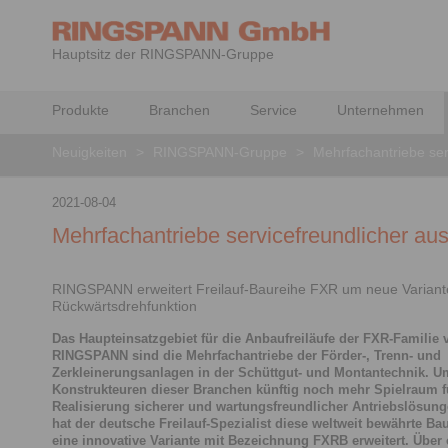
Hauptsitz der RINGSPANN-Gruppe
Produkte
Branchen
Service
Unternehmen
Neuigkeiten
>
RINGSPANN-Gruppe
>
Mehrfachantriebe ser
2021-08-04
Mehrfachantriebe servicefreundlicher au
RINGSPANN erweitert Freilauf-Baureihe FXR um neue Variant
Rückwärtsdrehfunktion
Das Haupteinsatzgebiet für die Anbaufreiläufe der FXR-Familie 
RINGSPANN sind die Mehrfachantriebe der Förder-, Trenn- und
Zerkleinerungsanlagen in der Schüttgut- und Montantechnik. U
Konstrukteuren dieser Branchen künftig noch mehr Spielraum f
Realisierung sicherer und wartungsfreundlicher Antriebslösun
hat der deutsche Freilauf-Spezialist diese weltweit bewährte B
eine innovative Variante mit Bezeichnung FXRB erweitert. Über 