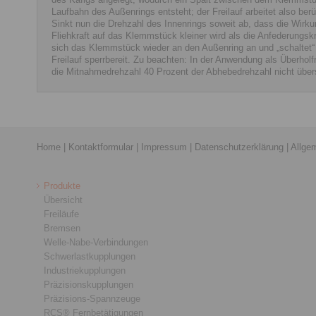
Laufbahn des Außenrings entsteht; der Freilauf arbeitet also ber
Sinkt nun die Drehzahl des Innenrings soweit ab, dass die Wirku
Fliehkraft auf das Klemmstück kleiner wird als die Anfederungskra
sich das Klemmstück wieder an den Außenring an und „schaltet“
Freilauf sperrbereit. Zu beachten: In der Anwendung als Überholfr
die Mitnahmedrehzahl 40 Prozent der Abhebedrehzahl nicht über
Home
|
Kontaktformular
|
Impressum
|
Datenschutzerklärung
|
Allge
Produkte
Übersicht
Freiläufe
Bremsen
Welle-Nabe-Verbindungen
Schwerlastkupplungen
Industriekupplungen
Präzisionskupplungen
Präzisions-Spannzeuge
RCS® Fernbetätigungen