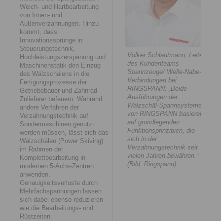
Weich- und Hartbearbeitung
von Innen- und
Außenverzahnungen. Hinzu
kommt, dass
Innovationssprünge in
Steuerungstechnik,
Volker Schlautmann, Leiter
Hochleistungszerspanung und
des Kundenteams
Maschinenstatik den Einzug
Spannzeuge/ Welle-Nabe-
des Wälzschälens in die
Verbindungen bei
Fertigungsprozesse der
RINGSPANN: „Beide
Getriebebauer und Zahnrad-
Ausführungen der
Zulieferer befeuern. Während
Wälzschäl-Spannsysteme
andere Verfahren der
von RINGSPANN basieren
Verzahnungstechnik auf
auf grundlegenden
Sondermaschinen genutzt
Funktionsprinzipien, die
werden müssen, lässt sich das
sich in der
Wälzschälen (Power Skiving)
Verzahnungstechnik seit
im Rahmen der
vielen Jahren bewähren.“
Komplettbearbeitung in
(Bild: Ringspann)
modernen 5-Achs-Zentren
anwenden.
Genauigkeitsverluste durch
Mehrfachspannungen lassen
sich dabei ebenso reduzieren
wie die Bearbeitungs- und
Rüstzeiten.