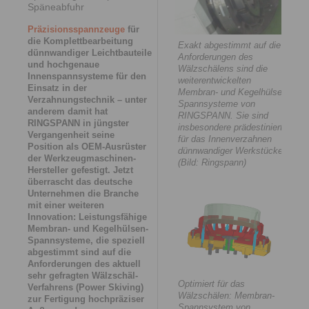
Späneabfuhr
Präzisionsspannzeuge
für
die Komplettbearbeitung
Exakt abgestimmt auf die
dünnwandiger Leichtbauteile
Anforderungen des
und hochgenaue
Wälzschälens sind die
Innenspannsysteme für den
weiterentwickelten
Einsatz in der
Membran- und Kegelhülsen-
Verzahnungstechnik – unter
Spannsysteme von
anderem damit hat
RINGSPANN. Sie sind
RINGSPANN in jüngster
insbesondere prädestiniert
Vergangenheit seine
für das Innenverzahnen
Position als OEM-Ausrüster
dünnwandiger Werkstücke.
der Werkzeugmaschinen-
(Bild: Ringspann)
Hersteller gefestigt. Jetzt
überrascht das deutsche
Unternehmen die Branche
mit einer weiteren
Innovation: Leistungsfähige
Membran- und Kegelhülsen-
Spannsysteme, die speziell
abgestimmt sind auf die
Anforderungen des aktuell
sehr gefragten Wälzschäl-
Optimiert für das
Verfahrens (Power Skiving)
Wälzschälen: Membran-
zur Fertigung hochpräziser
Spannsystem von