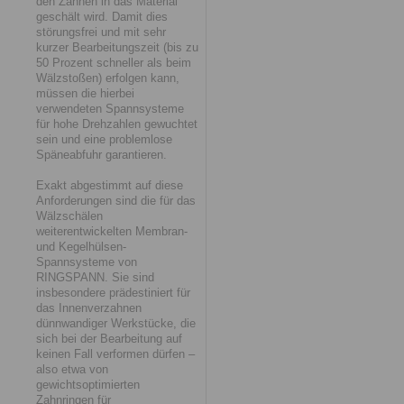
den Zähnen in das Material
geschält wird. Damit dies
störungsfrei und mit sehr
kurzer Bearbeitungszeit (bis zu
50 Prozent schneller als beim
Wälzstoßen) erfolgen kann,
müssen die hierbei
verwendeten Spannsysteme
für hohe Drehzahlen gewuchtet
sein und eine problemlose
Späneabfuhr garantieren.
Exakt abgestimmt auf diese
Anforderungen sind die für das
Wälzschälen
weiterentwickelten Membran-
und Kegelhülsen-
Spannsysteme von
RINGSPANN. Sie sind
insbesondere prädestiniert für
das Innenverzahnen
dünnwandiger Werkstücke, die
sich bei der Bearbeitung auf
keinen Fall verformen dürfen –
also etwa von
gewichtsoptimierten
Zahnringen für