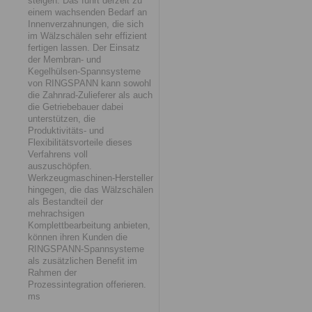
steigen. Das führt derzeit zu
einem wachsenden Bedarf an
Innenverzahnungen, die sich
im Wälzschälen sehr effizient
fertigen lassen. Der Einsatz
der Membran- und
Kegelhülsen-Spannsysteme
von RINGSPANN kann sowohl
die Zahnrad-Zulieferer als auch
die Getriebebauer dabei
unterstützen, die
Produktivitäts- und
Flexibilitätsvorteile dieses
Verfahrens voll
auszuschöpfen.
Werkzeugmaschinen-Hersteller
hingegen, die das Wälzschälen
als Bestandteil der
mehrachsigen
Komplettbearbeitung anbieten,
können ihren Kunden die
RINGSPANN-Spannsysteme
als zusätzlichen Benefit im
Rahmen der
Prozessintegration offerieren.
ms