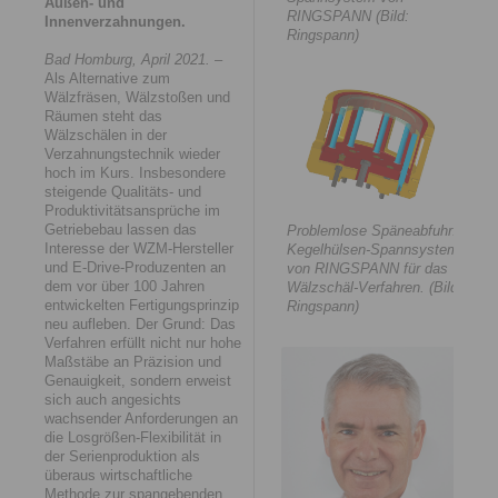
Außen- und
RINGSPANN (Bild:
Innenverzahnungen.
Ringspann)
Bad Homburg, April 2021.
–
Als Alternative zum
Wälzfräsen, Wälzstoßen und
Räumen steht das
Wälzschälen in der
Verzahnungstechnik wieder
hoch im Kurs. Insbesondere
steigende Qualitäts- und
Produktivitätsansprüche im
Getriebebau lassen das
Problemlose Späneabfuhr:
Interesse der WZM-Hersteller
Kegelhülsen-Spannsystem
und E-Drive-Produzenten an
von RINGSPANN für das
dem vor über 100 Jahren
Wälzschäl-Verfahren. (Bild:
entwickelten Fertigungsprinzip
Ringspann)
neu aufleben. Der Grund: Das
Verfahren erfüllt nicht nur hohe
Maßstäbe an Präzision und
Genauigkeit, sondern erweist
sich auch angesichts
wachsender Anforderungen an
die Losgrößen-Flexibilität in
der Serienproduktion als
überaus wirtschaftliche
Methode zur spangebenden