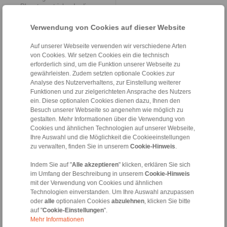
Planetengetriebe. In dieser
Anwendung verdrängen sie
beispielsweise konventionelle
Verwendung von Cookies auf dieser Website
Backen-Spannzeuge.
Auf unserer Webseite verwenden wir verschiedene Arten
Offen für die sichere
von Cookies. Wir setzen Cookies ein die technisch
Späneabfuhr
erforderlich sind, um die Funktion unserer Webseite zu
gewährleisten. Zudem setzten optionale Cookies zur
„Beide Ausführungen der
Analyse des Nutzerverhaltens, zur Einstellung weiterer
Wälzschäl-Spannsysteme von
RINGSPANN basieren auf
Funktionen und zur zielgerichteten Ansprache des Nutzers
grundlegenden
ein. Diese optionalen Cookies dienen dazu, Ihnen den
Funktionsprinzipien, die sich in
Besuch unserer Webseite so angenehm wie möglich zu
der Verzahnungstechnik seit
gestalten. Mehr Informationen über die Verwendung von
vielen Jahren bewähren“, sagt
Cookies und ähnlichen Technologien auf unserer Webseite,
Volker Schlautmann, Leiter
Ihre Auswahl und die Möglichkeit die Cookieeinstellungen
des Kundenteams
zu verwalten, finden Sie in unserem
Cookie-Hinweis
.
Spannzeuge/ Welle-Nabe-
Verbindungen des
Indem Sie auf "
Alle akzeptieren
" klicken, erklären Sie sich
Unternehmens. Typisch für ihr
im Umfang der Beschreibung in unserem
Cookie-Hinweis
Design ist eine relativ offene
mit der Verwendung von Cookies und ähnlichen
Bauweise, die eine zügige
Technologien einverstanden. Um Ihre Auswahl anzupassen
Späneabfuhr ermöglicht.
oder
alle
optionalen Cookies
abzulehnen
, klicken Sie bitte
Kennzeichnend für die
auf "
Cookie-Einstellungen
".
Membran-Spannsysteme sind
Mehr Informationen
eine kurze Gesamtlänge und