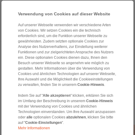
Verwendung von Cookies auf dieser Website
Auf unserer Webseite verwenden wir verschiedene Arten
von Cookies. Wir setzen Cookies ein die technisch
erforderlich sind, um die Funktion unserer Webseite zu
gewährleisten. Zudem setzten optionale Cookies zur
Analyse des Nutzerverhaltens, zur Einstellung weiterer
Home
|
Kontaktformular
|
Impressum
|
Datenschutzerklärung
|
Funktionen und zur zielgerichteten Ansprache des Nutzers
ein. Diese optionalen Cookies dienen dazu, Ihnen den
Allgemeine Verkaufsbedingungen
|
Hinweisgeberplattform
|
Login
Besuch unserer Webseite so angenehm wie möglich zu
gestalten. Mehr Informationen über die Verwendung von
Cookies und ähnlichen Technologien auf unserer Webseite,
Ihre Auswahl und die Möglichkeit die Cookieeinstellungen
zu verwalten, finden Sie in unserem
Cookie-Hinweis
.
Indem Sie auf "
Alle akzeptieren
" klicken, erklären Sie sich
Produkte
im Umfang der Beschreibung in unserem
Cookie-Hinweis
Übersicht
mit der Verwendung von Cookies und ähnlichen
Freiläufe
Technologien einverstanden. Um Ihre Auswahl anzupassen
oder
alle
optionalen Cookies
abzulehnen
, klicken Sie bitte
Bremsen
auf "
Cookie-Einstellungen
".
Welle-Nabe-Verbindungen
Mehr Informationen
Schwerlastkupplungen