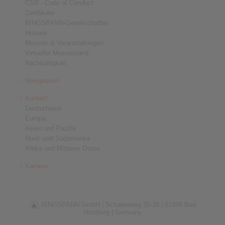
CSR - Code of Conduct
Zertifikate
RINGSPANN-Gesellschaften
Historie
Messen & Veranstaltungen
Virtueller Messestand
Nachhaltigkeit
Neuigkeiten
Kontakt
Deutschland
Europa
Asien und Pazifik
Nord- und Südamerika
Afrika und Mittlerer Osten
Karriere
RINGSPANN GmbH |
Schaberweg 30-38 |
61348 Bad
Homburg |
Germany