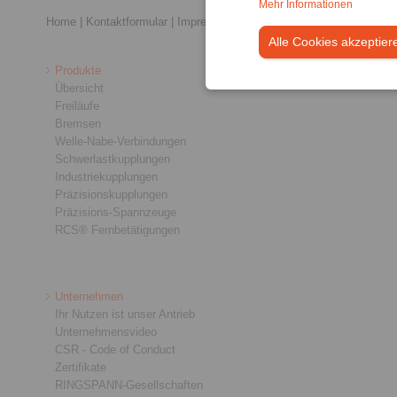
Mehr Informationen
Home
|
Kontaktformular
|
Impressum
|
Datenschutzerklärung
|
Allge
Alle Cookies akzeptier
Produkte
Übersicht
Freiläufe
Bremsen
Welle-Nabe-Verbindungen
Schwerlastkupplungen
Industriekupplungen
Präzisionskupplungen
Präzisions-Spannzeuge
RCS® Fernbetätigungen
Unternehmen
Ihr Nutzen ist unser Antrieb
Unternehmensvideo
CSR - Code of Conduct
Zertifikate
RINGSPANN-Gesellschaften