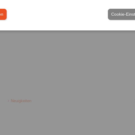
meine Verkaufsbedingungen
|
Hinweisgeberplattform
|
Login
en
Cookie-Eins
Branchen
Neuigkeiten