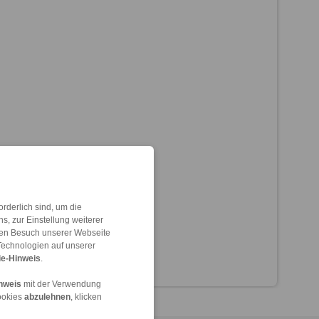
rderlich sind, um die
, zur Einstellung weiterer
 den Besuch unserer Webseite
Technologien auf unserer
e-Hinweis
.
nweis
mit der Verwendung
ookies
abzulehnen
, klicken