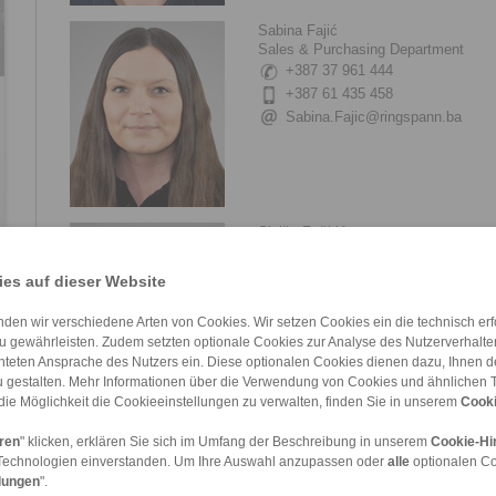
Sabina Fajić
Sales & Purchasing Department
+387 37 961 444
+387 61 435 458
Sabina.Fajic@ringspann.ba
Siniša Ruškić
Sales Engineer
+387 61 148 915
es auf dieser Website
Sinisa.Ruskic@ringspann.ba
den wir verschiedene Arten von Cookies. Wir setzen Cookies ein die technisch erfo
u gewährleisten. Zudem setzten optionale Cookies zur Analyse des Nutzerverhaltens
chteten Ansprache des Nutzers ein. Diese optionalen Cookies dienen dazu, Ihnen
 gestalten. Mehr Informationen über die Verwendung von Cookies und ähnlichen 
die Möglichkeit die Cookieeinstellungen zu verwalten, finden Sie in unserem
Cooki
eren
" klicken, erklären Sie sich im Umfang der Beschreibung in unserem
Cookie-Hi
Technologien einverstanden. Um Ihre Auswahl anzupassen oder
alle
optionalen C
lungen
".