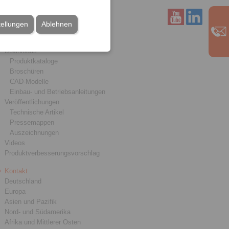
tellungen
Ablehnen
Service
Downloads
Produktkataloge
Broschüren
CAD-Modelle
Einbau- und Betriebsanleitungen
Veröffentlichungen
Technische Artikel
Pressemappen
Auszeichnungen
Videos
Produktverbesserungsvorschlag
Kontakt
Deutschland
Europa
Asien und Pazifik
Nord- und Südamerika
Afrika und Mittlerer Osten