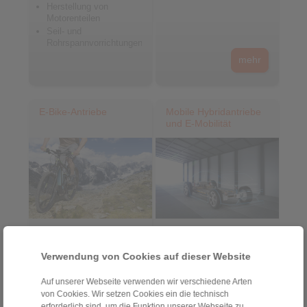
Herstellung von
Motorenteilen
Seil- und
Rohrspannvorrichtungen
mehr
E-Bike-Antriebe
Mobile Hybridantriebe
und E-Mobilität
Mittelmotoren
Hybridantriebe
Motorenfreiläufe
Motorradstarter
Verwendung von Cookies auf dieser Website
Leistungsverzweigungen
Elektrofahrzeuge
Nabenmotoren
Notentriegelung
Auf unserer Webseite verwenden wir verschiedene Arten
Ladestecker
Tretlagerfreiläufe
von Cookies. Wir setzen Cookies ein die technisch
mehr
erforderlich sind, um die Funktion unserer Webseite zu