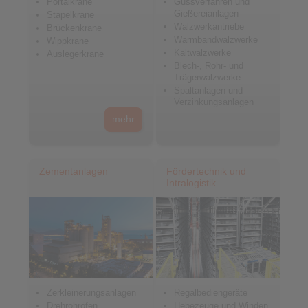
Portalkrane
Gussverfahren und
Gießereianlagen
Stapelkrane
Walzwerkantriebe
Brückenkrane
Warmbandwalzwerke
Wippkrane
Kaltwalzwerke
Auslegerkrane
Blech-, Rohr- und
Trägerwalzwerke
Spaltanlagen und
Verzinkungsanlagen
mehr
Zementanlagen
Fördertechnik und
Intralogistik
Zerkleinerungsanlagen
Regalbediengeräte
Drehrohröfen
Hebezeuge und Winden