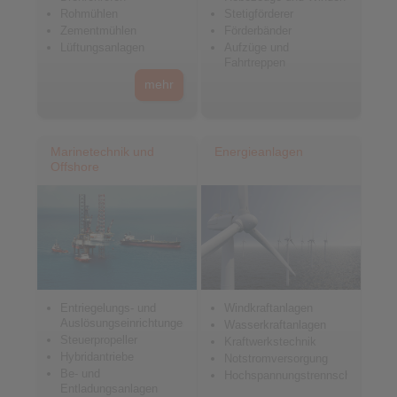
Rohmühlen
Stetigförderer
Zementmühlen
Förderbänder
Lüftungsanlagen
Aufzüge und
Fahrtreppen
mehr
Marinetechnik und
Energieanlagen
Offshore
Entriegelungs- und
Windkraftanlagen
Auslösungseinrichtungen
Wasserkraftanlagen
Steuerpropeller
Kraftwerkstechnik
Hybridantriebe
Notstromversorgung
Be- und
Hochspannungstrennschalter
Entladungsanlagen