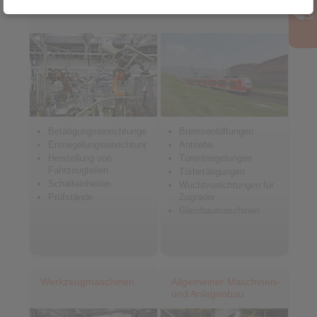
Fahrzeugbau
Bahntechnik
Betätigungseinrichtungen
Bremsenlüftungen
Entriegelungseinrichtungen
Antriebe
Herstellung von
Türentriegelungen
Fahrzeugteilen
Türbetätigungen
Schalteinheiten
Wuchtvorrichtungen für
Prüfstände
Zugräder
Gleisbaumaschinen
Werkzeugmaschinen
Allgemeiner Maschinen-
und Anlagenbau