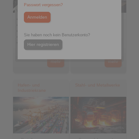
Passwort vergessen?
Getriebemotoren
Förderbänder
Elektromotoren
Becherwerke
Industriegetriebe
Haldenschütt- und
Sie haben noch kein Benutzerkonto?
Rückladegeräte
Antriebseinheiten
Schaufelradbagger
Herstellung von
Hier registrieren
Zahnrädern und
Brecher
Getriebeteilen
Abbaumaschinen
mehr
mehr
Hafen- und
Stahl- und Metallwerke
Industriekrane