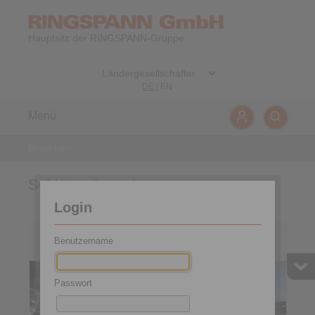
Hauptsitz der RINGSPANN-Gruppe
DE
|
EN
Menü
Branchen
Schlüsselbranchen
Login
Industriegetriebe und
Bergbautechnik
Benutzername
Getriebemotoren
Passwort