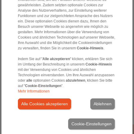
gewährleisten. Zudem setzten optionale Cookies zur
Analyse des Nutzerverhaltens, zur Einstellung weiterer
Funktionen und zur zielgerichteten Ansprache des Nutzers
Druck- und
Nahrungsmittel- und
ein. Diese optionalen Cookies dienen dazu, Ihnen den
Papiertechnik
Verpackungsmaschinen
Besuch unserer Webseite so angenehm wie möglich zu
gestalten. Mehr Informationen über die Verwendung von
Cookies und ähnlichen Technologien auf unserer Webseite,
Ihre Auswahl und die Möglichkeit die Cookieeinstellungen
zu verwalten, finden Sie in unserem
Cookie-Hinweis
.
Indem Sie auf "
Alle akzeptieren
" klicken, erklären Sie sich
im Umfang der Beschreibung in unserem
Cookie-Hinweis
mit der Verwendung von Cookies und ähnlichen
Druckmaschinen
Abfüllmaschinen
Technologien einverstanden. Um Ihre Auswahl anzupassen
Zellstoffmaschinen
Verarbeitungsmaschinen
oder
alle
optionalen Cookies
abzulehnen
, klicken Sie bitte
Trocknungsmaschinen
Verpackungsmaschinen
auf "
Cookie-Einstellungen
".
Etikettiermaschinen
Medizintechnik
Mehr Informationen
Vorschubwalzenantriebe
Aufnahme von
Alle Cookies akzeptieren
Ablehnen
Druckwalzen
mehr
Cookie-Einstellungen