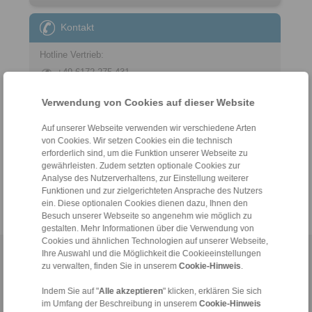
Kontakt
Hotline Vertrieb:
+49 6172 275-431
sales.kb@ringspann.de
Verwendung von Cookies auf dieser Website
Hotline Technik:
Auf unserer Webseite verwenden wir verschiedene Arten
+49 6172 275-430
von Cookies. Wir setzen Cookies ein die technisch
tech.bnk@ringspann.de
erforderlich sind, um die Funktion unserer Webseite zu
gewährleisten. Zudem setzten optionale Cookies zur
Analyse des Nutzerverhaltens, zur Einstellung weiterer
Werktags von 08:00 bis 18:00 Uhr
Funktionen und zur zielgerichteten Ansprache des Nutzers
ein. Diese optionalen Cookies dienen dazu, Ihnen den
Besuch unserer Webseite so angenehm wie möglich zu
gestalten. Mehr Informationen über die Verwendung von
Cookies und ähnlichen Technologien auf unserer Webseite,
Ihre Auswahl und die Möglichkeit die Cookieeinstellungen
Home
|
Kontaktformular
|
Impressum
|
Datenschutzerklärung
|
zu verwalten, finden Sie in unserem
Cookie-Hinweis
.
Allgemeine Verkaufsbedingungen
|
Hinweisgeberplattform
|
Login
Indem Sie auf "
Alle akzeptieren
" klicken, erklären Sie sich
im Umfang der Beschreibung in unserem
Cookie-Hinweis