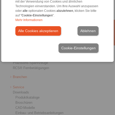
mit der Verwendung von Cookies und ähnlichen
Technologien einverstanden. Um Ihre Auswahl anzupassen
oder
alle
optionalen Cookies
abzulehnen
, klicken Sie bitte
auf "
Cookie-Einstellungen
".
Mehr Informationen
Produkte
Übersicht
Alle Cookies akzeptieren
Ablehnen
Freiläufe
Bremsen
Welle-Nabe-Verbindungen
Schwerlastkupplungen
Cookie-Einstellungen
Industriekupplungen
Präzisionskupplungen
Präzisions-Spannzeuge
RCS® Fernbetätigungen
Branchen
Service
Downloads
Produktkataloge
Broschüren
CAD-Modelle
Einbau- und Betriebsanleitungen