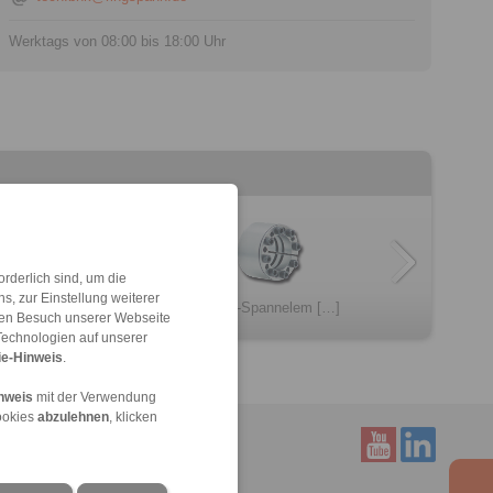
Werktags von 08:00 bis 18:00 Uhr
rderlich sind, um die
, zur Einstellung weiterer
RLK 404
RLK 200
RLK 132
Konus-Spannelem […]
RLK 300
RLK 133
 den Besuch unserer Webseite
Technologien auf unserer
e-Hinweis
.
nweis
mit der Verwendung
ookies
abzulehnen
, klicken