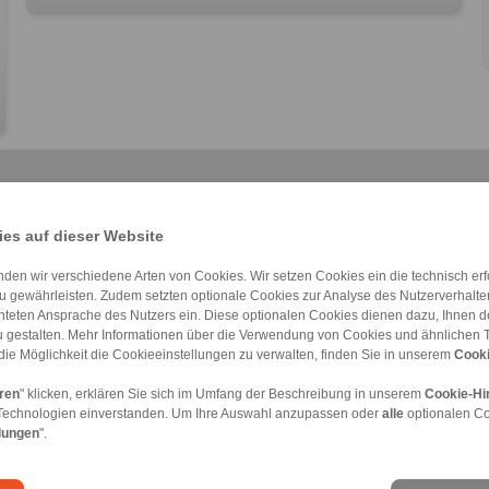
es auf dieser Website
den wir verschiedene Arten von Cookies. Wir setzen Cookies ein die technisch erfo
u gewährleisten. Zudem setzten optionale Cookies zur Analyse des Nutzerverhaltens
Konus-Spannelem […]
RLK 235 TC
RLK 402
RLK 130
Konus-Spannelem […]
RLK 402 TC
RLK 131
chteten Ansprache des Nutzers ein. Diese optionalen Cookies dienen dazu, Ihnen
 gestalten. Mehr Informationen über die Verwendung von Cookies und ähnlichen 
die Möglichkeit die Cookieeinstellungen zu verwalten, finden Sie in unserem
Cooki
eren
" klicken, erklären Sie sich im Umfang der Beschreibung in unserem
Cookie-Hi
Technologien einverstanden. Um Ihre Auswahl anzupassen oder
alle
optionalen C
meine Verkaufsbedingungen
|
Hinweisgeberplattform
|
Login
lungen
".