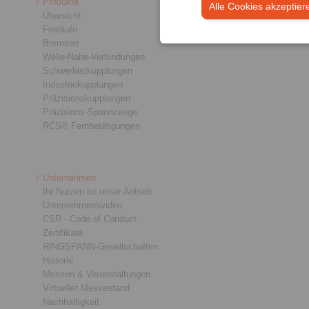
Produkte
Alle Cookies akzeptier
Übersicht
Freiläufe
Bremsen
Welle-Nabe-Verbindungen
Schwerlastkupplungen
Industriekupplungen
Präzisionskupplungen
Präzisions-Spannzeuge
RCS® Fernbetätigungen
Unternehmen
Ihr Nutzen ist unser Antrieb
Unternehmensvideo
CSR - Code of Conduct
Zertifikate
RINGSPANN-Gesellschaften
Historie
Messen & Veranstaltungen
Virtueller Messestand
Nachhaltigkeit