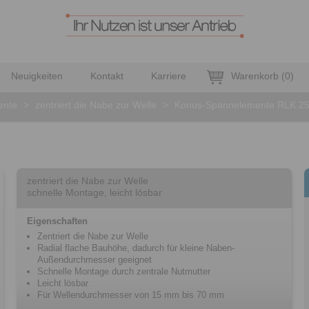
Neuigkeiten
Kontakt
Karriere
Warenkorb
(
0
)
ente
>
zentriert die Nabe zur Welle
>
Konus-Spannelemente RLK 2
zentriert die Nabe zur Welle
schnelle Montage, leicht lösbar
Eigenschaften
Zentriert die Nabe zur Welle
Radial flache Bauhöhe, dadurch für kleine Naben-
Außendurchmesser geeignet
Schnelle Montage durch zentrale Nutmutter
Leicht lösbar
Für Wellendurchmesser von 15 mm bis 70 mm