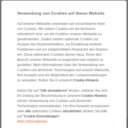
Verwendung von Cookies auf dieser Website
Auf unserer Webseite verwenden wir verschiedene Arten
von Cookies. Wir setzen Cookies ein die technisch
erforderlich sind, um die Funktion unserer Webseite zu
gewährleisten. Zudem setzten optionale Cookies zur
Analyse des Nutzerverhaltens, zur Einstellung weiterer
Home
|
Kontaktformular
|
Impressum
|
Datenschutzerklärung
|
Funktionen und zur zielgerichteten Ansprache des Nutzers
ein. Diese optionalen Cookies dienen dazu, Ihnen den
Allgemeine Verkaufsbedingungen
|
Hinweisgeberplattform
|
Login
Besuch unserer Webseite so angenehm wie möglich zu
gestalten. Mehr Informationen über die Verwendung von
Cookies und ähnlichen Technologien auf unserer Webseite,
Ihre Auswahl und die Möglichkeit die Cookieeinstellungen
zu verwalten, finden Sie in unserem
Cookie-Hinweis
.
Indem Sie auf "
Alle akzeptieren
" klicken, erklären Sie sich
Produkte
im Umfang der Beschreibung in unserem
Cookie-Hinweis
Übersicht
mit der Verwendung von Cookies und ähnlichen
Freiläufe
Technologien einverstanden. Um Ihre Auswahl anzupassen
oder
alle
optionalen Cookies
abzulehnen
, klicken Sie bitte
Bremsen
auf "
Cookie-Einstellungen
".
Welle-Nabe-Verbindungen
Mehr Informationen
Schwerlastkupplungen