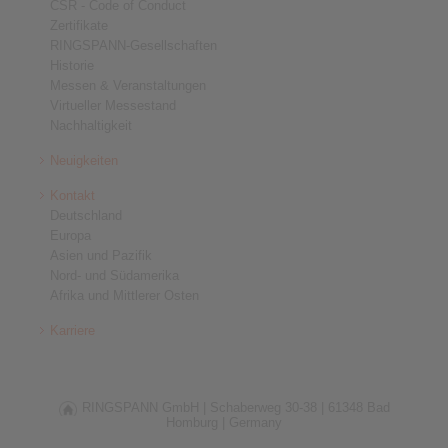
CSR - Code of Conduct
Zertifikate
RINGSPANN-Gesellschaften
Historie
Messen & Veranstaltungen
Virtueller Messestand
Nachhaltigkeit
Neuigkeiten
Kontakt
Deutschland
Europa
Asien und Pazifik
Nord- und Südamerika
Afrika und Mittlerer Osten
Karriere
RINGSPANN GmbH |
Schaberweg 30-38 |
61348 Bad
Homburg |
Germany